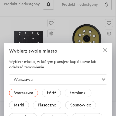
Produkt niedostępny
Produkt niedostępny
Wybierz swoje miasto
Zostaw opinię
2
5.0
Wybierz miasto, w którym planujesz kupić towar lub
odebrać zamówienie.
Talerz do szlifierki
Talerz do szlifierki
mimośrodowej Dnipro-M PB-
oscylacyjnej Dnipro-M PB-
128M
30M
Warszawa
Produkt niedostępny
Produkt niedostępny
Warszawa
Łódź
Łomianki
Marki
Piaseczno
Sosnowiec