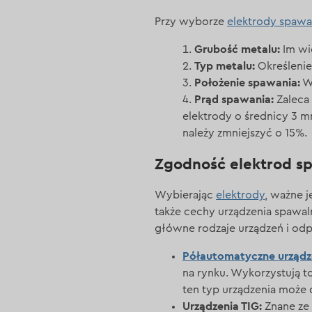
Przy wyborze
elektrody spawa
Grubość metalu:
Im wi
Typ metalu:
Określenie
Położenie spawania:
W 
Prąd spawania:
Zaleca 
elektrody o średnicy 3 m
należy zmniejszyć o 15%.
Zgodność elektrod sp
Wybierając
elektrody
, ważne j
także cechy urządzenia spawa
główne rodzaje urządzeń i od
Półautomatyczne urządz
na rynku. Wykorzystują t
ten typ urządzenia może 
Urządzenia TIG:
Znane ze 