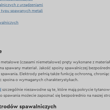
lniczych z urządzeniami
 typu spawanych metali
walniczych
e
 metalowe (czasami niemetalowe) pręty wykonane z materi
na spawany materiał. Jakość spoiny spawalniczej bezpośredn
s spawania. Elektrody pełnią także funkcję ochronną, chroniąc
 spoina o wymaganych charakterystykach.
d
szczególnie niezawodne są te, które mają pokrycie tytanow
o spawania możecie zapoznać się bezpośrednio na naszej str
ktrodów spawalniczych