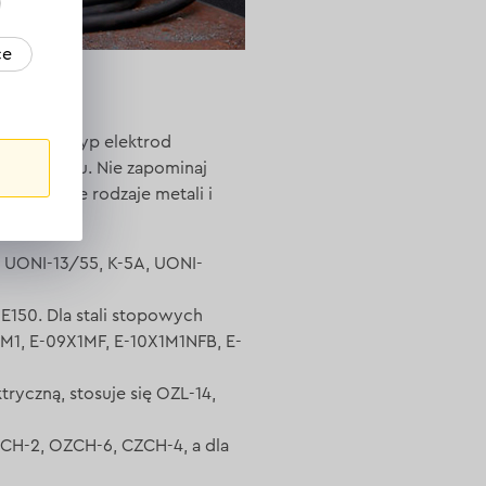
ce
e. Każdy typ elektrod
nia procesu. Nie zapominaj
larniejsze rodzaje metali i
, UONI-13/55, K-5A, UONI-
E150. Dla stali stopowych
M1, E-09X1MF, E-10X1M1NFB, E-
ryczną, stosuje się OZL-14,
NCH-2, OZCH-6, CZCH-4, a dla