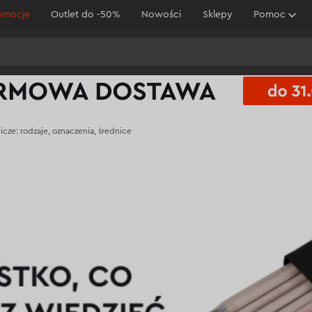
omocje
Outlet do -50%
Nowości
Sklepy
Pomoc
cze: rodzaje, oznaczenia, średnice