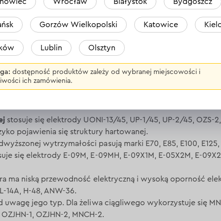
nowiec
Wrocław
Białystok
Bydgoszcz
ńsk
Gorzów Wielkopolski
Katowice
Kiel
dług typu spawanych metali
aków
Lublin
Olsztyn
est uwzględnienie rodzaju metalu, do którego są przeznaczon
ga:
dostępność produktów zależy od wybranej miejscowości i
 jakości spoiny, zmniejszenia kosztów materiałów i uproszcze
iwości ich zamówienia.
ch jak rękawice spawalnicze oraz maska lub gogle. Oto najpopu
 spawania:
ej
stosuje się elektrody UONI-13/45, UP-1/45, UP-2/45, OZS-2
zyko pojawienia się struktury hartowanej.
wyższonej wytrzymałości pasują marki E70, E85, E100, E125, 
suje się elektrody E-09M, E-09MH, E-09X1M, E-05X2M, E-09X2
óra ma niską przewodność elektryczną i wysoką oporność elekt
ZL-14A, H-48, ANW-36.
 uwagę jego typ. Dla żeliwa ciągliwego wykorzystuje się M
, OZJHN-1, OZJHN-2, MNCH-2.