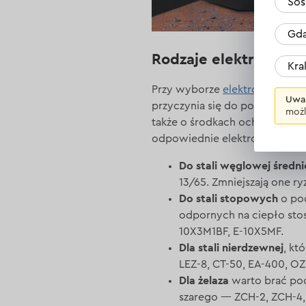
Sos
Gda
Rodzaje elektrod we
Kr
Przy wyborze
elektrod
ważne j
Uwa
przyczynia się do podniesienia
możl
także o środkach ochrony, taki
odpowiednie elektrody do ich
Do stali węglowej średni
13/65. Zmniejszają one ry
Do stali stopowych
o pod
odpornych na ciepło sto
10X3M1BF, E-10X5MF.
Dla stali nierdzewnej
, kt
LEZ-8, CT-50, EA-400, O
Dla żelaza
warto brać pod
szarego — ZCH-2, ZCH-4