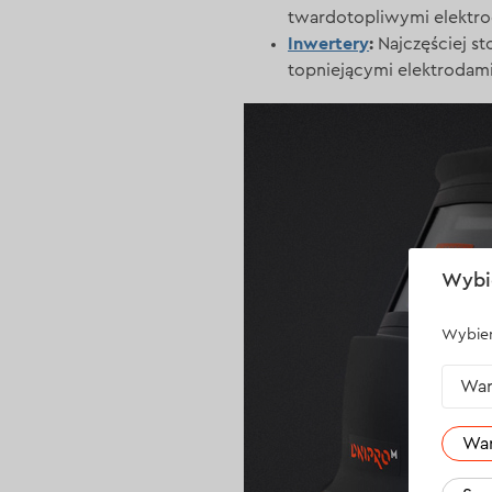
twardotopliwymi elektro
Inwertery
:
Najczęściej s
topniejącymi elektrodam
Wybi
Wybier
War
Wa