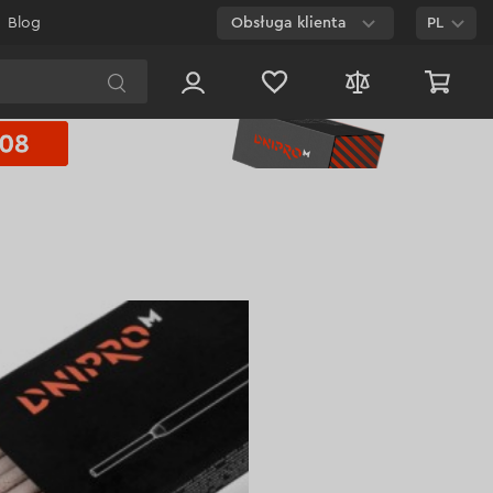
Blog
Obsługa klienta
PL
E-mail
Czat na
stronie
800 003 224
Połączenie
bezpłatne dla
każdego numeru