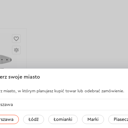
erz swoje miasto
z miasto, w którym planujesz kupić towar lub odebrać zamówienie.
ikowych
szawa
rszawa
Łódź
Łomianki
Marki
Piasec