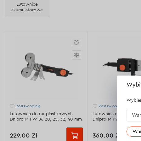
Lutownice
akumulatorowe
Wybi
Wybier
Zostaw opinię
Zostaw opinię
Lutownica do rur plastikowych
Lutownica do rur plast
War
Dnipro-M PW-86 20, 25, 32, 40 mm
Dnipro-M PW-185
Wa
229.00 Zł
360.00 Zł