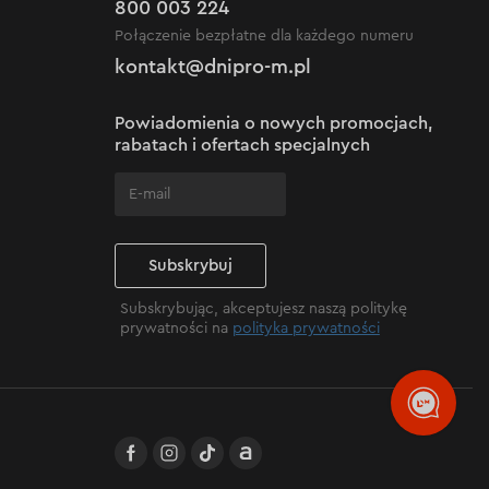
800 003 224
Połączenie bezpłatne dla każdego numeru
kontakt@dnipro-m.pl
Powiadomienia o nowych promocjach,
rabatach i ofertach specjalnych
Subskrybuj
Subskrybując, akceptujesz naszą politykę
prywatności na
polityka prywatności
facebook
instagram
TikTok
Allegro