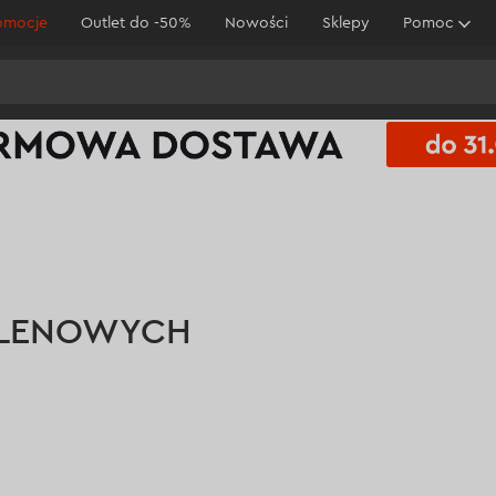
omocje
Outlet do -50%
Nowości
Sklepy
Pomoc
YLENOWYCH