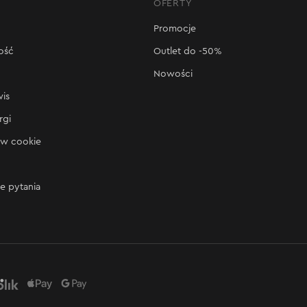
OFERTY
Promocje
ość
Outlet do -50%
Nowości
wis
rgi
ów cookie
e pytania