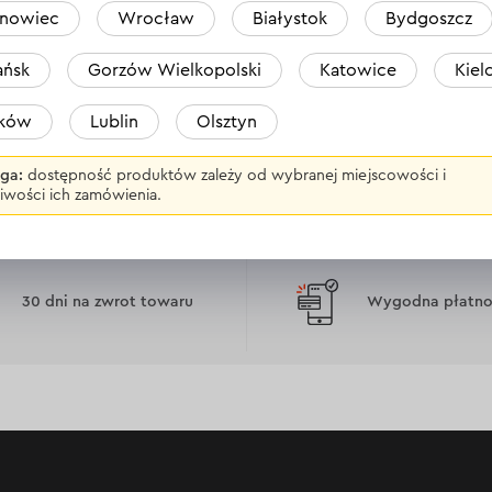
nowiec
Wrocław
Białystok
Bydgoszcz
ńsk
Gorzów Wielkopolski
Katowice
Kiel
czych:
0–
aków
Lublin
Olsztyn
n
ga:
dostępność produktów zależy od wybranej miejscowości i
nych:
2
iwości ich zamówienia.
ne >
30 dni na zwrot towaru
Wygodna płatnoś