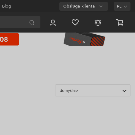
Blog
Obsługa klienta
PL
E-mail
Czat na
stronie
800 003 224
Połączenie
bezpłatne dla
każdego numeru
domyślnie