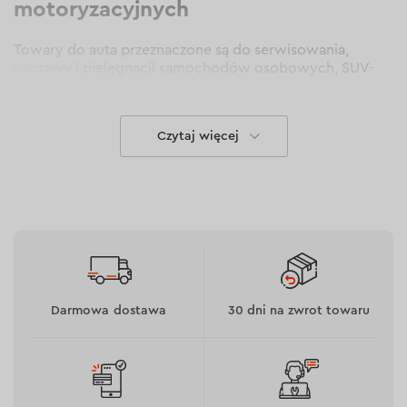
motoryzacyjnych
Towary do auta przeznaczone są do serwisowania,
naprawy i pielęgnacji samochodów osobowych, SUV-
ów, crossoverów, mikrobusów, motocykli, rowerów i
innych środków transportu. Katalog produktów
motoryzacyjnych Dnipro-M w Polsce obejmuje:
Czytaj więcej
zestaw narzędzi do samochodu – do montażu i
demontażu połączeń gwintowych, wymiany
podzespołów i części oraz prac serwisowych i
naprawczych;
klucze dynamometryczne i nasadki – do odkręcania
i dokręcania śrub kół, prac przy zawieszeniu,
układzie hamulcowym i innych podzespołach
samochodu;
ładowarki i urządzenia rozruchowe – do ładowania
Darmowa dostawa
30 dni na zwrot towaru
akumulatorów oraz uruchamiania pojazdów w
przypadku rozładowania akumulatora;
kompresory samochodowe – do utrzymywania
zalecanego ciśnienia w oponach samochodów,
motocykli i rowerów;