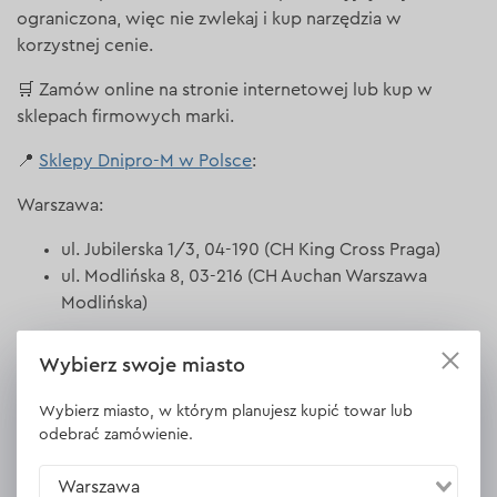
ograniczona, więc nie zwlekaj i kup narzędzia w
korzystnej cenie.
🛒 Zamów online na stronie internetowej lub kup w
sklepach firmowych marki.
📍
Sklepy Dnipro-M w Polsce
:
Warszawa:
ul. Jubilerska 1/3, 04-190 (CH King Cross Praga)
ul. Modlińska 8, 03-216 (CH Auchan Warszawa
Modlińska)
Marki:
Wybierz swoje miasto
al. Marszałka Józefa Piłsudskiego 200A, 05-270 (CH
Wybierz miasto, w którym planujesz kupić towar lub
Prima Park)
odebrać zamówienie.
Łomianki:
Warszawa