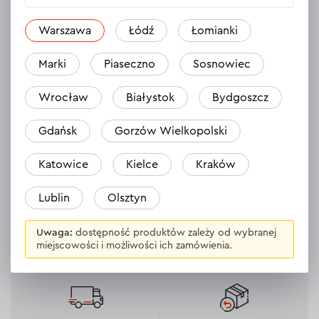
Brukowa 25, 05-092
Warszawa
Łódź
Łomianki
Wrocław:
Bystrzycka 69C, 54-215
Marki
Piaseczno
Sosnowiec
Piaseczno:
Wrocław
Białystok
Bydgoszcz
Puławska 46, 05-500 (Galeria Piaseczno)
Gdańsk
Gorzów Wielkopolski
Łódź:
Katowice
Kielce
Kraków
Al. Marsz. Józefa Piłsudskiego 94, 92-202
Lublin
Olsztyn
Uwaga:
dostępność produktów zależy od wybranej
miejscowości i możliwości ich zamówienia.