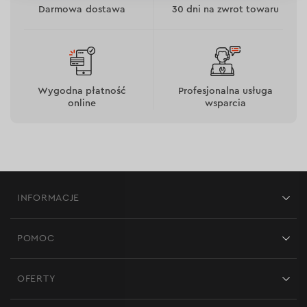
Darmowa dostawa
30 dni na zwrot towaru
Wygodna płatność
Profesjonalna usługa
online
wsparcia
INFORMACJE
Sklepy
POMOC
Opinie
Kontakt
Blog
OFERTY
Dostawa i płatność
Aktualności
Promocje