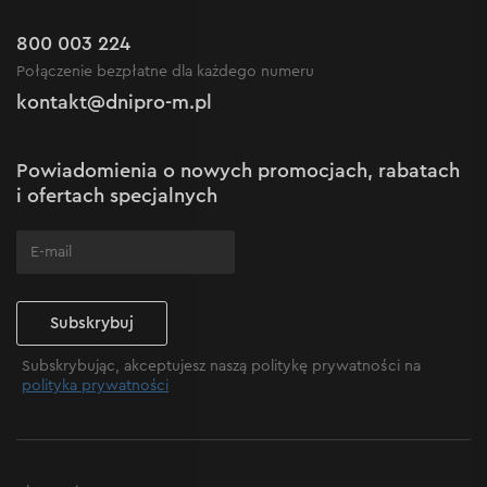
Zwrot
Kariera w Dnipro-M
Outlet do -50%
Gwarancja i serwis
800 003 224
Regulamin sklepu internetowego
Nowości
Połączenie bezpłatne dla każdego numeru
Reklamacje i skargi
Polityka prywatności
kontakt@dnipro-m.pl
Ustawienia plików cookie
Polityka Cookies
Mapa witryny
Powiadomienia o nowych promocjach, rabatach
Często zadawane pytania
i ofertach specjalnych
Subskrybuj
Subskrybując, akceptujesz naszą politykę prywatności na
polityka prywatności