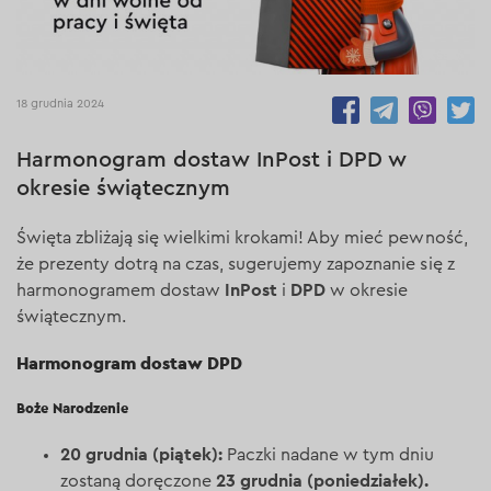
5506
18 grudnia 2024
Harmonogram dostaw InPost i DPD w
okresie świątecznym
Święta zbliżają się wielkimi krokami! Aby mieć pewność,
że prezenty dotrą na czas, sugerujemy zapoznanie się z
InPost
DPD
harmonogramem dostaw
i
w okresie
świątecznym.
Harmonogram dostaw DPD
Boże Narodzenie
20 grudnia (piątek):
Paczki nadane w tym dniu
23 grudnia (poniedziałek).
zostaną doręczone