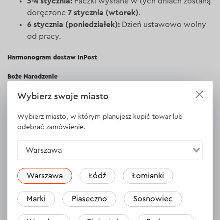
3-4 stycznia:
Paczki wysłane w tych dniach zostaną
7 stycznia (wtorek)
doręczone
.
6 stycznia (poniedziałek):
Dzień ustawowo wolny
od pracy.
Harmonogram dostaw InPost
Boże Narodzenie
Wybierz swoje miasto
20 grudnia (piątek):
Paczki nadane w tym dniu
23 grudnia (poniedziałek)
zostaną doręczone
.
Wybierz miasto, w którym planujesz kupić towar lub
23 grudnia (poniedziałek):
Doręczenie 24 grudnia
odebrać zamówienie.
(wtorek)
.
24 grudnia (wtorek):
Pracujemy do godziny 14:00.
Warszawa
30 grudnia (poniedziałek)
Doręczenie
.
25-26 grudnia:
Dni ustawowo wolne od pracy.
Warszawa
Łódź
Łomianki
Sylwester
Marki
Piaseczno
Sosnowiec
30 grudnia (poniedziałek):
Normalny tryb pracy.