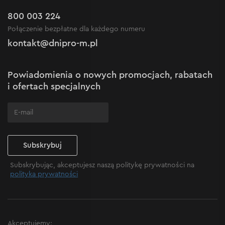
Kariera w Dnipro-M
Outlet do -50%
Gwarancja i serwis
800 003 224
Regulamin sklepu internetowego
Nowości
Połączenie bezpłatne dla każdego numeru
Reklamacje i skargi
Polityka prywatności
kontakt@dnipro-m.pl
Ustawienia plików cookie
Polityka Cookies
Mapa witryny
Powiadomienia o nowych promocjach, rabatach
Często zadawane pytania
i ofertach specjalnych
Subskrybuj
Subskrybując, akceptujesz naszą politykę prywatności na
polityka prywatności
Akceptujemy: