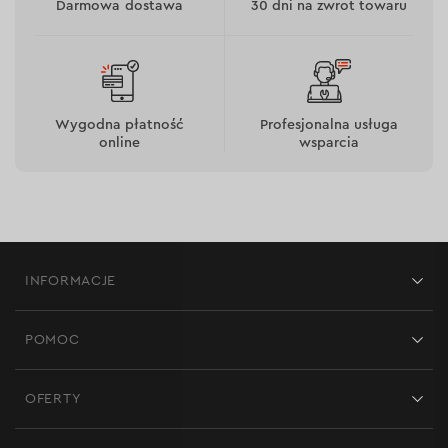
Darmowa dostawa
30 dni na zwrot towaru
Wygodna płatność
Profesjonalna usługa
online
wsparcia
INFORMACJE
Sklepy
POMOC
Opinie
Kontakt
Blog
OFERTY
Dostawa i płatność
Aktualności
Promocje
Zwrot