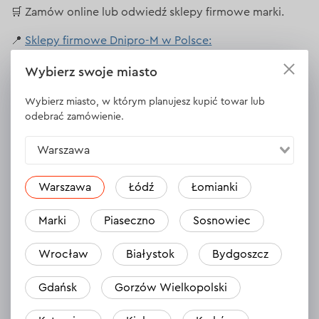
🛒 Zamów online lub odwiedź sklepy firmowe marki.
📍
Sklepy firmowe Dnipro-M w Polsce:
Warszawa:
Wybierz swoje miasto
ul. Jubilerska 1/3, 04-190 (CH King Cross Praga)
Wybierz miasto, w którym planujesz kupić towar lub
ul. Modlińska 8, 03-216 (CH Auchan Warszawa
odebrać zamówienie.
Modlińska)
Warszawa
Marki:
Warszawa
Łódź
Łomianki
al. Marszałka Józefa Piłsudskiego 200A, 05-270 (CH
Prima Park)
Marki
Piaseczno
Sosnowiec
Łomianki:
Wrocław
Białystok
Bydgoszcz
Brukowa 25, 05-092
Gdańsk
Gorzów Wielkopolski
Wrocław: