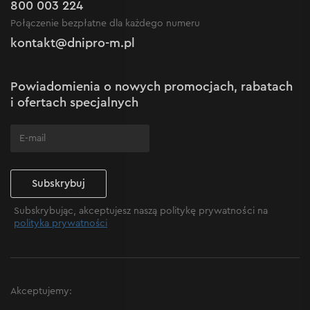
Gwarancja i serwis
800 003 224
Regulamin sklepu internetowego
Nowości
Połączenie bezpłatne dla każdego numeru
Reklamacje i skargi
Polityka prywatności
kontakt@dnipro-m.pl
Ustawienia plików cookie
Polityka Cookies
Mapa witryny
Powiadomienia o nowych promocjach, rabatach
Często zadawane pytania
i ofertach specjalnych
Subskrybuj
Subskrybując, akceptujesz naszą politykę prywatności na
polityka prywatności
Akceptujemy: