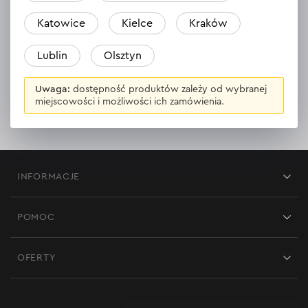
Katowice
Kielce
Kraków
Lublin
Olsztyn
Wygodna płatność
Profesjonalna usługa
online
wsparcia
Uwaga:
dostępność produktów zależy od wybranej
miejscowości i możliwości ich zamówienia.
INFORMACJE
Sklepy
POMOC
Opinie
Kontakt
Blog
OFERTY
Dostawa i płatność
Aktualności
Promocje
Zwrot
Kariera w Dnipro-M
Outlet do -50%