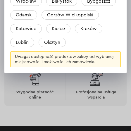
Wrocław
Białystok
Bydgoszcz
Gdańsk
Gorzów Wielkopolski
Katowice
Kielce
Kraków
Lublin
Olsztyn
Uwaga:
dostępność produktów zależy od wybranej
Darmowa dostawa
30 dni na zwrot towaru
miejscowości i możliwości ich zamówienia.
Wygodna płatność
Profesjonalna usługa
online
wsparcia