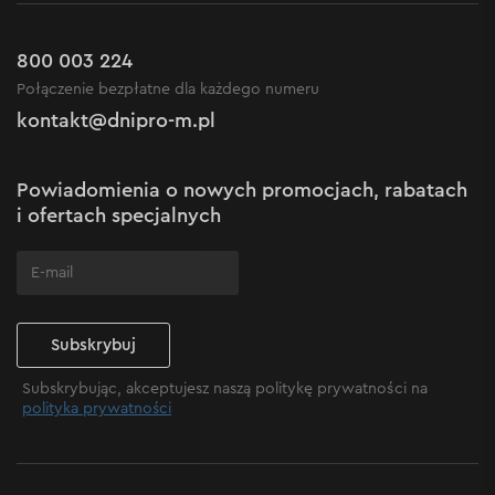
Promocje
Zwrot
Kariera w Dnipro-M
Outlet do -50%
Gwarancja i serwis
800 003 224
Regulamin sklepu internetowego
Nowości
Połączenie bezpłatne dla każdego numeru
Reklamacje i skargi
Polityka prywatności
kontakt@dnipro-m.pl
Ustawienia plików cookie
Polityka Cookies
Mapa witryny
Powiadomienia o nowych promocjach, rabatach
Często zadawane pytania
i ofertach specjalnych
Subskrybuj
Subskrybując, akceptujesz naszą politykę prywatności na
polityka prywatności