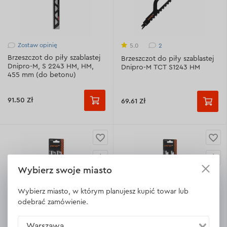
Zostaw opinię
2
5.0
Brzeszczot do piły szablastej
Brzeszczot do piły szablastej
Dnipro-M, S 2243 HM, HM,
Dnipro-M TCT S1243 HM
455 mm (do betonu)
91.50 Zł
69.61 Zł
Wybierz swoje miasto
Wybierz miasto, w którym planujesz kupić towar lub
odebrać zamówienie.
3
1
5.0
5.0
Brzeszczot do piły szablastej
Warszawa
Brzeszczot do piły szablastej