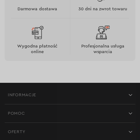
Darmowa dostawa
30 dni na zwrot towaru
Wygodna płatność
Profesjonalna usługa
online
wsparcia
INFORMACJE
Sklepy
POMOC
Opinie
Kontakt
Blog
OFERTY
Dostawa i płatność
Aktualności