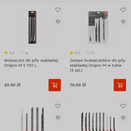
4
7
5.0
5.0
Brzeszczot do piły szablastej
Zestaw brzeszczotów do piły
Dnipro-M S 1131 L
szablastej Dnipro-M w tubie
(5 szt.)
20.50 Zł
70.00 Zł