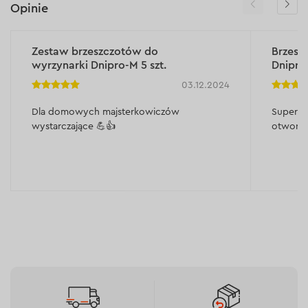
Opinie
Zestaw brzeszczotów do
Brzeszc
wyrzynarki Dnipro-M 5 szt.
Dnipro
03.12.2024
Dla domowych majsterkowiczów
Super b
wystarczające 💪👍
otworów