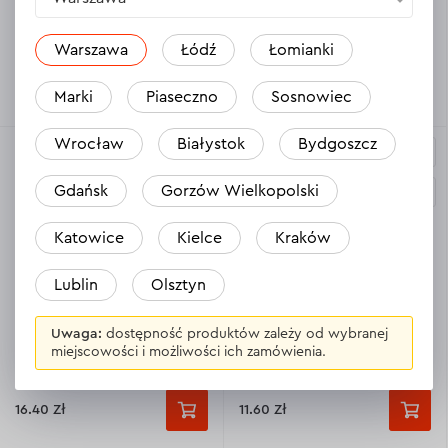
Dnipro-M Progressor S 2345
Dnipro-M S 1122 HF
X
Warszawa
Łódź
Łomianki
22.69 Zł
18.60 Zł
Marki
Piaseczno
Sosnowiec
Wrocław
Białystok
Bydgoszcz
Gdańsk
Gorzów Wielkopolski
Katowice
Kielce
Kraków
Lublin
Olsztyn
2
3
5.0
5.0
Brzeszczot do piły szablastej
Brzeszczot do piły szablastej
Uwaga:
dostępność produktów zależy od wybranej
Dnipro-M S 1 542 K
Dnipro-M S 644 D
miejscowości i możliwości ich zamówienia.
16.40 Zł
11.60 Zł