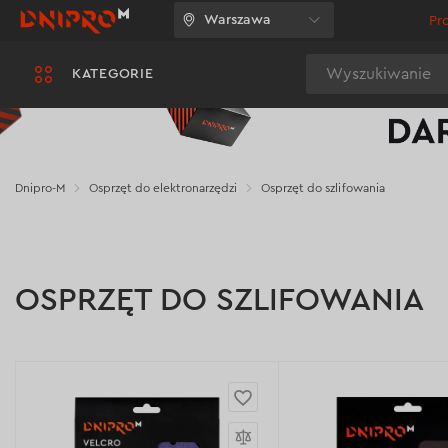
Warszawa
Pr
Wyszukiwanie
KATEGORIE
Dnipro-M
Osprzęt do elektronarzędzi
Osprzęt do szlifowania
OSPRZĘT DO SZLIFOWANIA