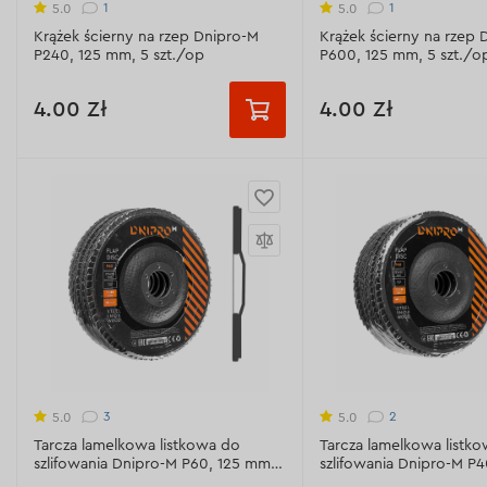
(biały elektrokorund)
1
1
5.0
5.0
Krążek ścierny na rzep Dnipro-M
Krążek ścierny na rzep 
Odprowadzenie pyłu:
6 otworów
Gęstość bazowa:
160 g
Р240, 125 mm, 5 szt./op
P600, 125 mm, 5 szt./o
Odprowadzenie pyłu:
8
Wyświetl dane techniczne >
4.00 Zł
4.00 Zł
Wyświetl dane technicz
Ziarnistość:
Ziarnistość:
Р36
Р40
Р60
Р40
Р60
Р8
Р80
Р100
Р120
Р100
Р120
Р
+2 шт.
+3 шт.
Р150
Р180
Ziarnistość:
Р240
Ziarnistość:
Р600
Średnica zewnętrzna:
125 mm
Materiał ścierny:
Al2O3 
(biały elektrokorund)
3
2
5.0
5.0
Średnica wewnętrzna:
22,2 mm
Tarcza lamelkowa listkowa do
Tarcza lamelkowa listk
Gęstość bazowa:
160 g
szlifowania Dnipro-M P60, 125 mm 5
szlifowania Dnipro-M P
Wielokrotność w zamówieniu:
5
szt./op.
szt./op.