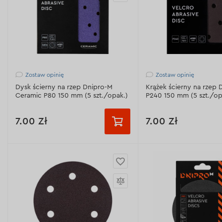
Zostaw opinię
Zostaw opinię
Dysk ścierny na rzep Dnipro-M
Krążek ścierny na rzep 
Ceramic P80 150 mm (5 szt./opak.)
P240 150 mm (5 szt./op
7.00 Zł
7.00 Zł
Ziarnistość:
Р80
Ziarnistość:
Р240
Materiał ścierny:
30% ceramic, 70%
Materiał ścierny:
Al2O3 
kalcynowane aluminium
(biały elektrokorund)
Gęstość bazowa:
149 g/m
Gęstość bazowa:
160 g
Odprowadzenie pyłu:
15 otworów
Odprowadzenie pyłu: