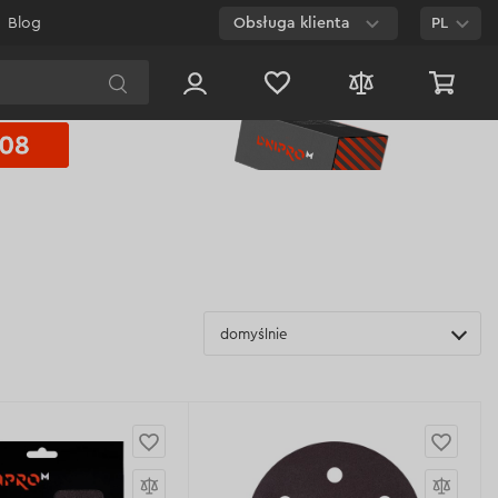
Blog
Obsługa klienta
PL
E-mail
Czat na
stronie
800 003 224
Połączenie
bezpłatne dla
każdego numeru
domyślnie