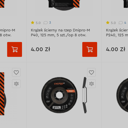
ne >
Wyświetl dane techniczne >
Wyświetl da
3
4
5.0
5.0
Dnipro-M
Krążek ścierny na rzep Dnipro-M
Krążek ście
8 otw.
Р40, 125 mm, 5 szt./op 8 otw.
Р240, 125 m
4.00 Zł
4.00 Zł
Ziarnistość:
Ziarnistoś
0
Р40
Р60
Р80
Р40
150
Р100
Р120
Р150
Р100
+3 шт.
Р180
Р180
Ziarnistość:
Р40
Ziarnistość:
- 97-99%
Materiał ścierny:
Al2O3 - 97-99%
Materiał ści