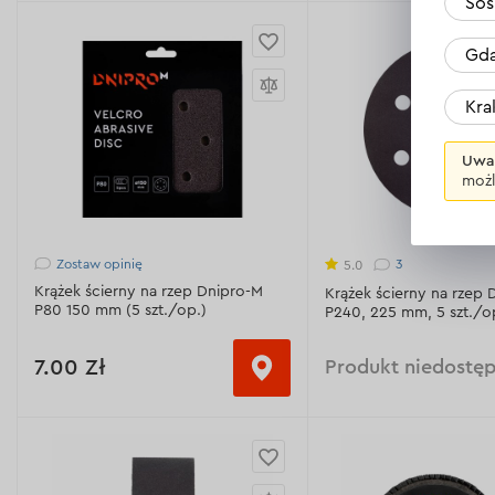
Sos
Klasyfikacja:
Koral
Ziarnistość:
Gda
Średnica zewnętrzna:
125 mm
Р50
Р100
Р
Wielokrotność w zamówieniu:
1
Kr
sztuka/opakowanie
Prędkość obrotowa:
3
min-1
Grubość platformy:
13 mm
Uwa
Średnica zewnętrzna:
1
możl
Wyświetl dane techniczne >
Klasyfikacja:
dla płytek
Materiał roboczy:
płytk
Zostaw opinię
3
5.0
porcelanowe / płytki c
Krążek ścierny na rzep Dnipro-M
granit / marmur
Krążek ścierny na rzep 
P80 150 mm (5 szt./op.)
P240, 225 mm, 5 szt./o
Wyświetl dane technicz
7.00 Zł
Produkt niedostę
Ziarnistość:
Р80
Ziarnistość:
Materiał ścierny:
Al2O3 - 97-99%
Р80
Р120
Р
(biały elektrokorund)