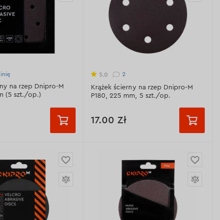
inię
2
5.0
rny na rzep Dnipro-M
Krążek ścierny na rzep Dnipro-M
 (5 szt./op.)
P180, 225 mm, 5 szt./op.
17.00 Zł
Р120
Ziarnistość:
erny:
Al2O3 - 97-99%
Р80
Р120
Р180
trokorund)
Р240
zowa:
160 gr/m
nie pyłu:
6 otworów
Ziarnistość:
Р180