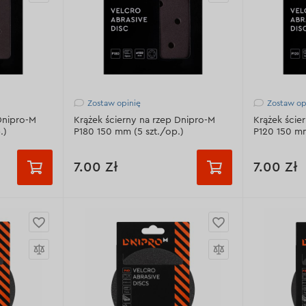
Zostaw opinię
Zostaw op
Dnipro-M
Krążek ścierny na rzep Dnipro-M
Krążek ście
.)
P180 150 mm (5 szt./op.)
P120 150 mm
7.00 Zł
7.00 Zł
Ziarnistość:
Р180
Ziarnistość:
- 97-99%
Materiał ścierny:
Al2O3 - 97-99%
Materiał ści
(biały elektrokorund)
(biały elek
r/m
Gęstość bazowa:
160 gr/m
Gęstość ba
6 otworów
Odprowadzenie pyłu:
6 otworów
Odprowadze