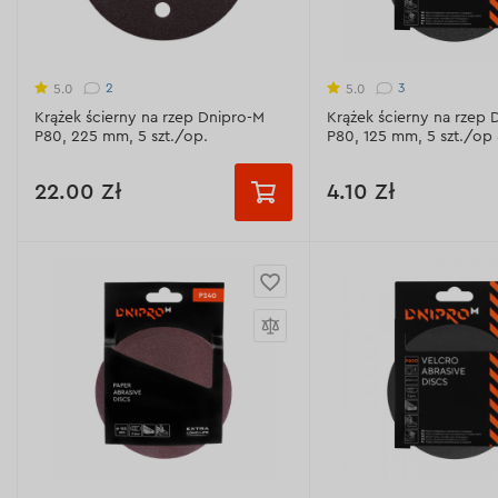
Wyświetl dane techniczne >
Wyświetl dane technicz
2
3
5.0
5.0
Krążek ścierny na rzep Dnipro-M
Krążek ścierny na rzep 
P80, 225 mm, 5 szt./op.
Р80, 125 mm, 5 szt./op 
22.00 Zł
4.10 Zł
Ziarnistość:
Ziarnistość:
Р80
Р120
Р180
Р40
Р60
Р8
Р240
Р100
Р120
Р
+3 шт.
Р180
Ziarnistość:
Р80
Materiał ścierny:
Al2O3 - 97-99%
Ziarnistość:
Р80
(biały elektrokorund)
Materiał ścierny:
Al2O3 
Gęstość bazowa:
160 gr/m