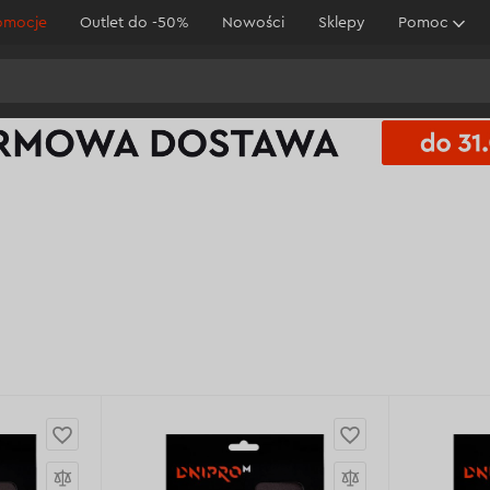
omocje
Outlet do -50%
Nowości
Sklepy
Pomoc