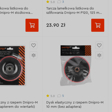
trokorund)
(biały elektrokorund)
3
5.0
lkowa listkowa do
Tarcza lamelkowa listkowa do
zowa:
160 gr/m
Gęstość bazowa:
160 gr/m
 Dnipro-M stożkowa
szlifowania Dnipro-M P120, 125 mm,
mm, 22,2 mm
5 szt./op.
nie pyłu:
8 rev.
Średnica zewnętrzna:
125 mm
23.90 Zł
ne techniczne >
Wyświetl dane techniczne >
ć:
Ziarnistość:
Р40
Р60
Р36
Р40
Р60
Р100
Р120
Р80
Р100
Р120
Р120
Ziarnistość:
Р120
erny:
Al2O3 - 97-99%
Materiał ścierny:
Al2O3 - 97-99%
trokorund)
(biały elektrokorund)
wnętrzna:
125 mm
Średnica zewnętrzna:
125 mm
5
5.0
czny z rzepem Dnipro-M
Dysk elastyczny z rzepem Dnipro-M
ewnętrzna:
22,2 mm
Średnica wewnętrzna:
22,2 mm
apterem do wiertarki)
10 mm (bez adaptera)