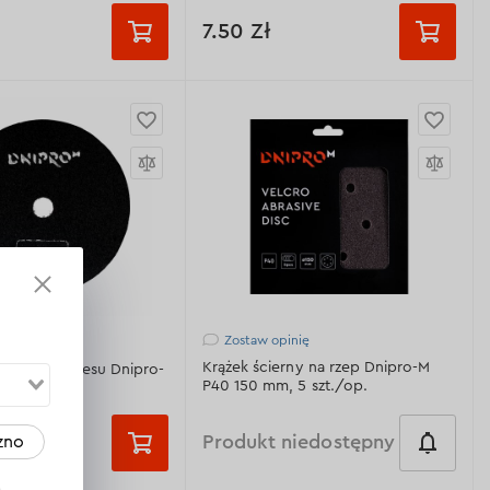
ne techniczne >
Wyświetl dane techniczne >
7.50 Zł
a techniczna:
10 mm (z
Specyfikacja techniczna:
10 mm
iertła)
(bez adaptera)
wnętrzna:
125 mm
Średnica zewnętrzna:
125 mm
 prędkość
Maksymalna prędkość
12500 RPM
obrotowa:
12500 RPM
wania:
M14
Gwint mocowania:
M14
ne techniczne >
Wyświetl dane techniczne >
Zostaw opinię
Krążek ścierny na rzep Dnipro-M
zlifowania gresu Dnipro-
P40 150 mm, 5 szt./op.
 mm
Produkt niedostępny
zno