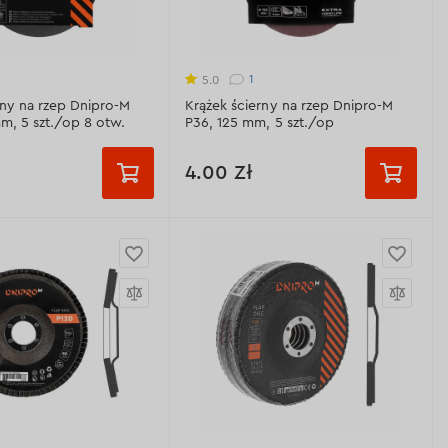
Materiał ścierny:
Al2O3 - 97-99%
ne techniczne >
(biały elektrokorund)
Gęstość bazowa:
160 gr/m
1
5.0
rny na rzep Dnipro-M
Krążek ścierny na rzep Dnipro-M
Odprowadzenie pyłu:
6 otworów
m, 5 szt./op 8 otw.
Р36, 125 mm, 5 szt./op
Wyświetl dane techniczne >
4.00 Zł
ć:
Ziarnistość:
Р60
Р80
Р36
Р40
Р60
Р120
Р150
Р80
Р100
Р120
+3 шт.
+2 шт.
Р150
Р240
Ziarnistość:
Р36
erny:
Al2O3 - 97-99%
Materiał ścierny:
Al2O3 - 97-99%