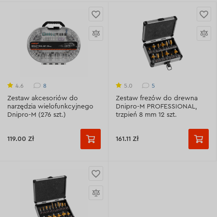
8
5
4.6
5.0
Zestaw akcesoriów do
Zestaw frezów do drewna
narzędzia wielofunkcyjnego
Dnipro-M PROFESSIONAL,
Dnipro-M (276 szt.)
trzpień 8 mm 12 szt.
119.00 Zł
161.11 Zł