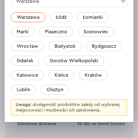
PROFESSIONAL, trzpień 8 mm 12 szt.
wielof
Warszawa
szt.)
24.05.2024
Warszawa
Łódź
Łomianki
Używałem do tej pory kilka razy. Skrawają
Jestem 
twarde drewno bez większego problemu.
Marki
Piaseczno
Sosnowiec
sklepu 
Wydają się dobrej jakości. Jak na kilka użyć
(sklep w
zdają się nie mieć śladów użytkowania.
Wrocław
Białystok
Bydgoszcz
kolejow
Bardzo fajna walizka
Gdańsk
Gorzów Wielkopolski
Katowice
Kielce
Kraków
Lublin
Olsztyn
Uwaga:
dostępność produktów zależy od wybranej
miejscowości i możliwości ich zamówienia.
Darmowa dostawa
30 dni na zwrot towaru