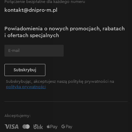
Nowości
Połączenie bezpłatne dla każdego numeru
Reklamacje i skargi
Polityka prywatności
kontakt@dnipro-m.pl
Ustawienia plików cookie
Polityka Cookies
Mapa witryny
Powiadomienia o nowych promocjach, rabatach
Często zadawane pytania
i ofertach specjalnych
Subskrybuj
Subskrybując, akceptujesz naszą politykę prywatności na
polityka prywatności
Akceptujemy: