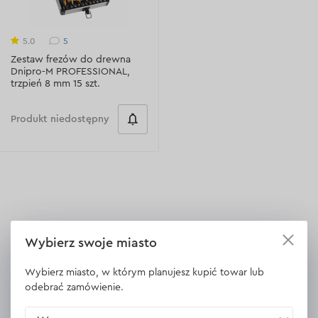
5
5.0
Zestaw frezów do drewna
Dnipro-M PROFESSIONAL,
trzpień 8 mm 15 szt.
Produkt niedostępny
Wybierz swoje miasto
Opinie
Wybierz miasto, w którym planujesz kupić towar lub
odebrać zamówienie.
Zestaw frezów do drewna Dnipro-M
Zestaw