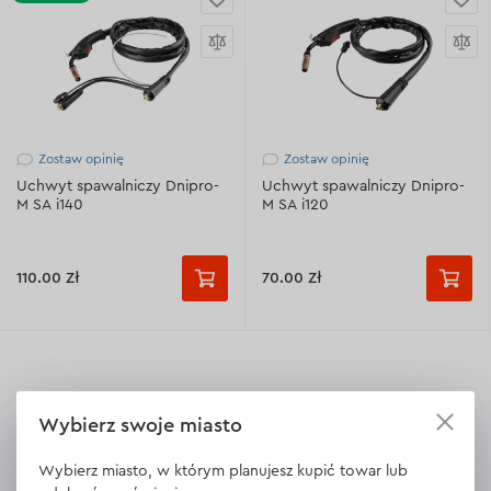
Zostaw opinię
Zostaw opinię
Uchwyt spawalniczy Dnipro-
Uchwyt spawalniczy Dnipro-
M SA i140
M SA i120
110.00 Zł
70.00 Zł
Wybierz swoje miasto
Wybierz miasto, w którym planujesz kupić towar lub