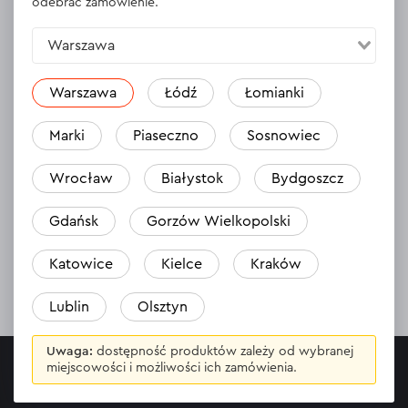
odebrać zamówienie.
Warszawa
Warszawa
Łódź
Łomianki
Darmowa dostawa
30 dni na zwrot towaru
Marki
Piaseczno
Sosnowiec
Wrocław
Białystok
Bydgoszcz
Gdańsk
Gorzów Wielkopolski
Wygodna płatność
Profesjonalna usługa
online
wsparcia
Katowice
Kielce
Kraków
Lublin
Olsztyn
Uwaga:
dostępność produktów zależy od wybranej
miejscowości i możliwości ich zamówienia.
INFORMACJE
Sklepy