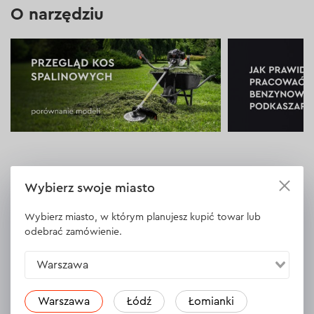
O narzędziu
Wybierz swoje miasto
Kosy spalinowe: modele i ceny w
Wybierz miasto, w którym planujesz kupić towar lub
Dnipro-M w Polsce
odebrać zamówienie.
Kosa spalinowa (podkaszarka benzynowa) to narzędzie
Warszawa
ogrodnicze z silnikiem benzynowym, przeznaczone do
koszenia trawy, chwastów i krzewów. Kosę spalinową
Warszawa
Łódź
Łomianki
warto kupić do pielęgnacji terenu przydomowego,