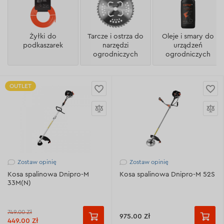
Żyłki do
Tarcze i ostrza do
Oleje i smary do
podkaszarek
narzędzi
urządzeń
ogrodniczych
ogrodniczych
OUTLET
Zostaw opinię
Zostaw opinię
Kosa spalinowa Dnipro-M
Kosa spalinowa Dnipro-M 52S
33M(N)
749.00 Zł
975.00 Zł
449.00 Zł