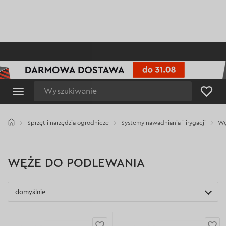
Wyszukiwanie
Sprzęt i narzędzia ogrodnicze
Systemy nawadniania i irygacji
Wę
WĘŻE DO PODLEWANIA
domyślnie