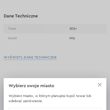
Płatności online (Blik, przelew online, płatność kartą, Google
Pay, Apple Pay, raty oraz płatności odroczone)
Płatność na rachunek bieżący (przelew tradycyjny)
Dane Techniczne
Płatność przy odbiorze w sklepie
Trzon
SDS+
Gwint
M16
WYŚWIETL DANE TECHNICZNE
Opinie
Wybierz swoje miasto
Zostaw opinię
Wybierz miasto, w którym planujesz kupić towar lub
odebrać zamówienie.