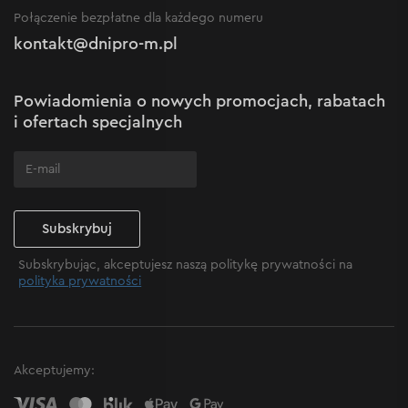
Nowości
Połączenie bezpłatne dla każdego numeru
Reklamacje i skargi
Polityka prywatności
kontakt@dnipro-m.pl
Ustawienia plików cookie
Polityka Cookies
Mapa witryny
Powiadomienia o nowych promocjach, rabatach
Często zadawane pytania
i ofertach specjalnych
Subskrybuj
Subskrybując, akceptujesz naszą politykę prywatności na
polityka prywatności
Akceptujemy: