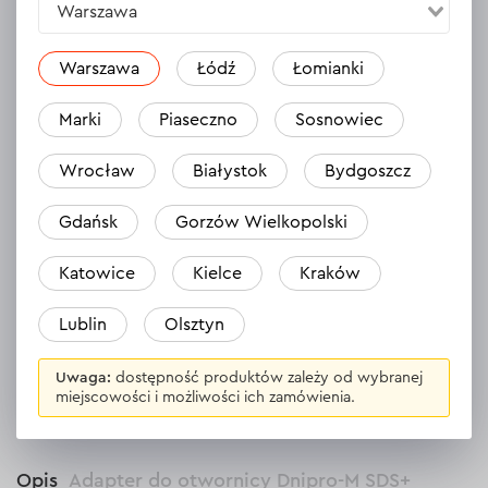
Warszawa
Warszawa
Łódź
Łomianki
Marki
Piaseczno
Sosnowiec
Wrocław
Białystok
Bydgoszcz
Nikt jeszcze nie zostawił opinii na temat
tego produktu.
Gdańsk
Gorzów Wielkopolski
Bądź pierwszy
Katowice
Kielce
Kraków
Lublin
Olsztyn
Zostaw opinię
Uwaga:
dostępność produktów zależy od wybranej
miejscowości i możliwości ich zamówienia.
Opis
Adapter do otwornicy Dnipro-M SDS+