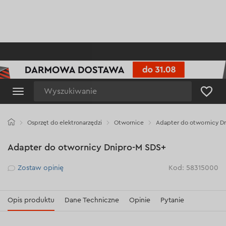
Wyszukiwanie
Osprzęt do elektronarzędzi
Otwornice
Adapter do otwornicy D
Adapter do otwornicy Dnipro-M SDS+
Рейтинг
Zostaw opinię
Kod: 58315000
Opis produktu
Dane Techniczne
Opinie
Pytanie