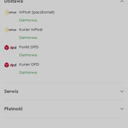
Dostawa
InPost (paczkomat)
Darmowa
Kurier InPost
Darmowa
Punkt DPD
Darmowa
Kurier DPD
Darmowa
Serwis
30 dni na zwrot (towaru)
Płatność
Płatność za pobraniem (kurier DPD i InPost)