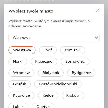
Wybierz swoje miasto
Wybierz miasto, w którym planujesz kupić towar lub
Opinie
2
odebrać zamówienie.
Zostaw opinię
Karol
Warszawa
01.10.2024
Warszawa
Łódź
Łomianki
Wszystko zgodne z opisem.
Marki
Piaseczno
Sosnowiec
Odpowiedź
1 odpowiedź
Wrocław
Białystok
Bydgoszcz
Igor
Gdańsk
Gorzów Wielkopolski
24.09.2024
Katowice
Kielce
Kraków
Jestem zadowolony z tego produktu.
Lublin
Olsztyn
Odpowiedź
1 odpowiedź