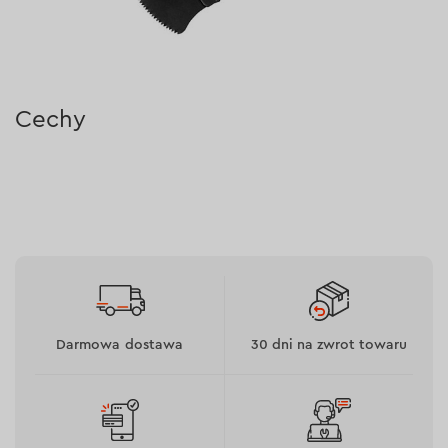
Cechy
Do produkcji użyto stali HCS o twardości 45-46
HRC, co gwarantuje długą żywotność.
Wysoką wydajność zapewnia wysokiej jakości
ostrzenie zębów.
Specjalny kształt zębów umożliwia cięcie wysokiej
jakości bez przypalania materiału.
Darmowa dostawa
30 dni na zwrot towaru