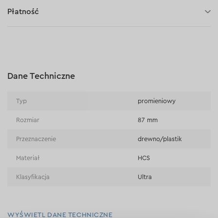
30 dni na zwrot (towaru)
Płatność
Płatność za pobraniem (kurier DPD i InPost)
Płatności online (Blik, przelew online, płatność kartą, Google
Pay, Apple Pay, raty oraz płatności odroczone)
Płatność na rachunek bieżący (przelew tradycyjny)
Dane Techniczne
Płatność przy odbiorze w sklepie
Typ
promieniowy
Rozmiar
87 mm
Przeznaczenie
drewno/plastik
Materiał
HCS
Klasyfikacja
Ultra
WYŚWIETL DANE TECHNICZNE