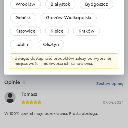
Wrocław
Białystok
Bydgoszcz
WYŚWIETL DANE TECHNICZNE
Gdańsk
Gorzów Wielkopolski
Katowice
Kielce
Kraków
Materiały uzupełniające
Lublin
Olsztyn
Pobierz instrukcję
Uwaga:
dostępność produktów zależy od wybranej
miejscowości i możliwości ich zamówienia.
Opinie
2
Zostaw opinię
Tomasz
07.04.2024
W 100% spełnił moje oczekiwania. Prosta obsługa.