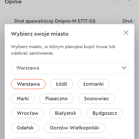
Opinie
Drut spawalniczy Dnipro-M E71T-GS
Drut s
0.8 mm 1 kg
0.8 mm
Wybierz swoje miasto
15.06.2024
Wybierz miasto, w którym planujesz kupić towar lub
Jakosc produktu bardzo dobra, spawa sie
Jeden z
odebrać zamówienie.
bardzo dobrze.. Polecam
Warszawa
Warszawa
Łódź
Łomianki
Marki
Piaseczno
Sosnowiec
Wrocław
Białystok
Bydgoszcz
Gdańsk
Gorzów Wielkopolski