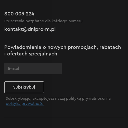
Promocje
Zwrot
Kariera w Dnipro-M
Outlet do -50%
Gwarancja i serwis
800 003 224
Regulamin sklepu internetowego
Nowości
Połączenie bezpłatne dla każdego numeru
Reklamacje i skargi
Polityka prywatności
kontakt@dnipro-m.pl
Ustawienia plików cookie
Polityka Cookies
Mapa witryny
Powiadomienia o nowych promocjach, rabatach
Często zadawane pytania
i ofertach specjalnych
Subskrybuj
Subskrybując, akceptujesz naszą politykę prywatności na
polityka prywatności