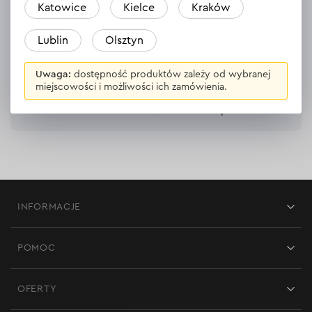
Katowice
Kielce
Kraków
Darmowa dostawa
30 dni na zwrot towaru
Lublin
Olsztyn
Uwaga:
dostępność produktów zależy od wybranej
miejscowości i możliwości ich zamówienia.
Wygodna płatność
Profesjonalna usługa
online
wsparcia
INFORMACJE
Sklepy
POMOC
Opinie
Kontakt
Blog
OFERTY
Dostawa i płatność
Aktualności