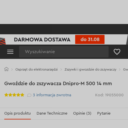
Wyszukiwanie
Osprzęt do elektronarzędzi
Zszywki i gwozdzie do zszywaczy
Gw
Gwoździe do zszywacza Dnipro-M 500 14 mm
Рейтинг
3
informacja zwrotna
Kod: 19055000
Opis produktu
Dane Techniczne
Opinie (3)
Pytanie