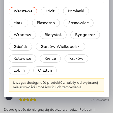
WYŚWIETL DANE TECHNICZNE
Warszawa
Łódź
Łomianki
Marki
Piaseczno
Sosnowiec
Opinie
3
Wrocław
Białystok
Bydgoszcz
Zostaw opinię
Janusz
Gdańsk
Gorzów Wielkopolski
04.05.2024
Katowice
Kielce
Kraków
Dobra jakość. Nie klinują się w urządzeniu.
Lublin
Olsztyn
Odpowiedź
1 odpowiedź
Uwaga:
dostępność produktów zależy od wybranej
miejscowości i możliwości ich zamówienia.
Józef
28.03.2024
Dobre gwoździe nie gną się dobrze wchodzą. Polecam!