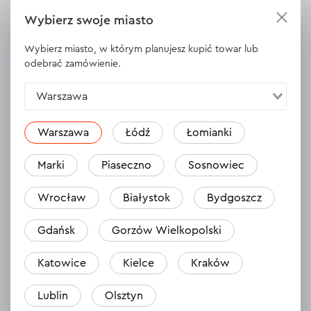
Wybierz swoje miasto
Wybierz miasto, w którym planujesz kupić towar lub
odebrać zamówienie.
Warszawa
Nikt jeszcze nie zostawił opinii na temat
Warszawa
Łódź
Łomianki
tego produktu.
Bądź pierwszy
Marki
Piaseczno
Sosnowiec
Wrocław
Białystok
Bydgoszcz
Zostaw opinię
Gdańsk
Gorzów Wielkopolski
Katowice
Kielce
Kraków
Lublin
Olsztyn
Opis
Kosa spalinowa Dnipro-M 33M(N)