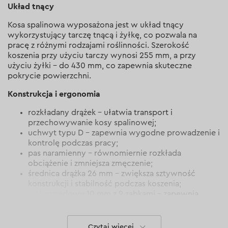
Układ tnący
Kosa spalinowa wyposażona jest w układ tnący
wykorzystujący tarczę tnącą i żyłkę, co pozwala na
pracę z różnymi rodzajami roślinności. Szerokość
koszenia przy użyciu tarczy wynosi 255 mm, a przy
użyciu żyłki – do 430 mm, co zapewnia skuteczne
pokrycie powierzchni.
Konstrukcja i ergonomia
rozkładany drążek – ułatwia transport i
przechowywanie kosy spalinowej;
uchwyt typu D – zapewnia wygodne prowadzenie i
kontrolę podczas pracy;
pas naramienny – równomiernie rozkłada
obciążenie i zmniejsza zmęczenie;
średnica drążka 26 mm – zwiększa sztywność
konstrukcji i stabilność podczas koszenia;
wał napędowy 10 mm z 9 ząbkami – zapewnia
niezawodne przenoszenie momentu obrotowego.
Wygoda użytkowania
Czytaj więcej