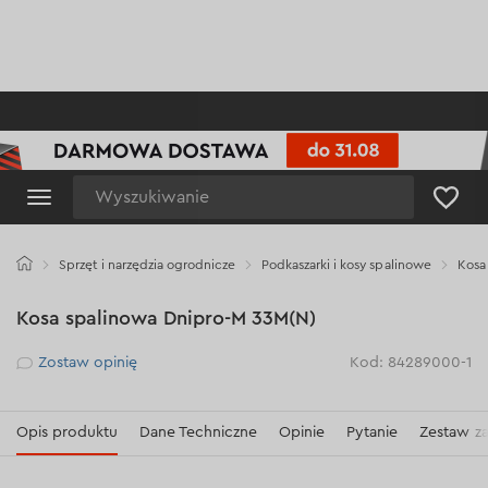
Wyszukiwanie
Sprzęt i narzędzia ogrodnicze
Podkaszarki i kosy spalinowe
Kosa
Kosa spalinowa Dnipro-M 33M(N)
Рейтинг
Zostaw opinię
Kod: 84289000-1
Opis produktu
Dane Techniczne
Opinie
Pytanie
Zestaw z