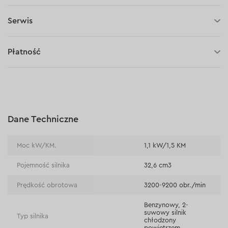
Serwis
3 lata gwarancji
Płatność
30 dni na zwrot (towaru)
Płatność za pobraniem (kurier DPD i InPost)
Płatności online (Blik, przelew online, płatność kartą, Google
Pay, Apple Pay, raty oraz płatności odroczone)
Płatność na rachunek bieżący (przelew tradycyjny)
Dane Techniczne
Płatność przy odbiorze w sklepie
Moc kW/KM.
1,1 kW/1,5 KM
Pojemność silnika
32,6 сm3
Prędkość obrotowa
3200-9200 obr./min
Benzynowy, 2-
suwowy silnik
Typ silnika
chłodzony
powietrzem