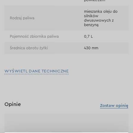
mieszanka oleju do
silników
Rodzaj paliwa
dwusuwowych z
benzyną
Pojemność zbiornika paliwa
0,7 L
Średnica obrotu żyłki
430 mm
WYŚWIETL DANE TECHNICZNE
Opinie
Zostaw opinię