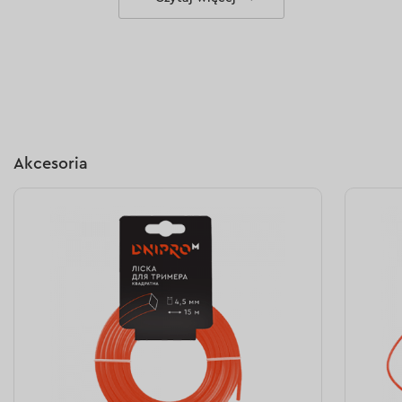
rozrusznik ręczny – zapewnia łatwe uruchamianie
silnika bez zbędnego wysiłku;
pompka paliwa (primer) – ułatwia rozruch silnika,
zwłaszcza po dłuższym przestoju;
mocowanie uchwytów za pomocą klucza
imbusowego – zapewnia solidne zamocowanie
podczas pracy;
optymalna waga 7,1 kg – pozwala na komfortową
Akcesoria
pracę bez nadmiernego obciążenia.
Niezawodność i trwałość
Solidna konstrukcja podzespołów oraz wysokiej jakości
materiały zapewniają stabilną pracę narzędzia nawet
przy regularnym użytkowaniu. Dzięki przemyślanemu
systemowi napędowemu i wyważonej konstrukcji model
ten zachowuje wydajność i trwałość przez długi czas.