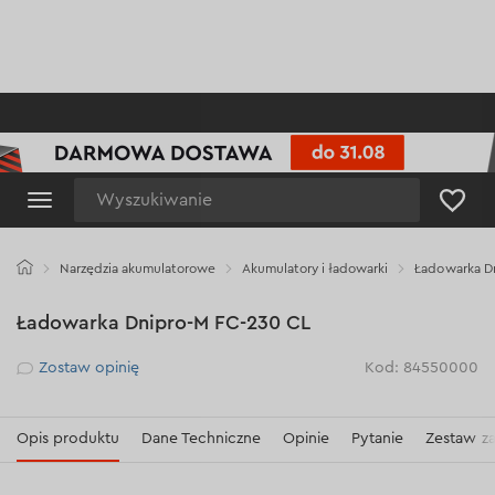
Wyszukiwanie
Narzędzia akumulatorowe
Akumulatory i ładowarki
Ładowarka D
Ładowarka Dnipro-M FC-230 CL
Рейтинг
Zostaw opinię
Kod: 84550000
Opis produktu
Dane Techniczne
Opinie
Pytanie
Zestaw z