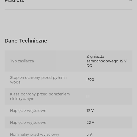
Płatność
30 dni na zwrot (towaru)
Płatność za pobraniem (kurier DPD i InPost)
Płatności online (Blik, przelew online, płatność kartą, Google
Pay, Apple Pay, raty oraz płatności odroczone)
Płatność na rachunek bieżący (przelew tradycyjny)
Dane Techniczne
Płatność przy odbiorze w sklepie
Z gniazda
Typ zasilacza
samochodowego 12 V
DC
Stopień ochrony przed pyłem i
IP20
wodą
Klasa ochrony przed porażeniem
III
elektrycznym
Napięcie wejściowe
12 V
Napięcie wyjściowe
22 V
Nominalny prąd wyjściowy
3 А