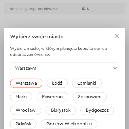
Nominalny prąd bezpiecznika
10 А
WYŚWIETL DANE TECHNICZNE
Wybierz swoje miasto
Wybierz miasto, w którym planujesz kupić towar lub
odebrać zamówienie.
Opinie
Zostaw opinię
Warszawa
Warszawa
Łódź
Łomianki
Marki
Piaseczno
Sosnowiec
Wrocław
Białystok
Bydgoszcz
Gdańsk
Gorzów Wielkopolski