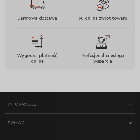
uruchomienia silnika. Dodatkowo zastosowano
bezpiecznik chroniący przed zwarciem,
Darmowa dostawa
30 dni na zwrot towaru
Wygodna płatność
Profesjonalna usługa
online
wsparcia
INFORMACJE
Sklepy
POMOC
Szybkość ładowania
Opinie
Kontakt
Blog