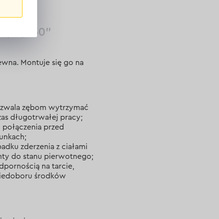
m, 0,050”
ewna. Montuje się go na
ozwala zębom wytrzymać
zas długotrwałej pracy;
i połączenia przed
runkach;
adku zderzenia z ciałami
nty do stanu pierwotnego;
dpornością na tarcie,
 niedoboru środków