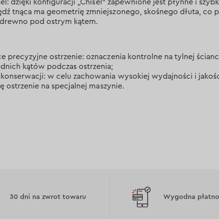
el: dzięki konfiguracji „Chisel” zapewnione jest płynne i szybk
ędź tnąca ma geometrię zmniejszonego, skośnego dłuta, co 
 drewno pod ostrym kątem.
e precyzyjne ostrzenie: oznaczenia kontrolne na tylnej ścia
dnich kątów podczas ostrzenia;
konserwacji: w celu zachowania wysokiej wydajności i jakośc
ię ostrzenie na specjalnej maszynie.
30 dni na zwrot towaru
Wygodna płatnoś