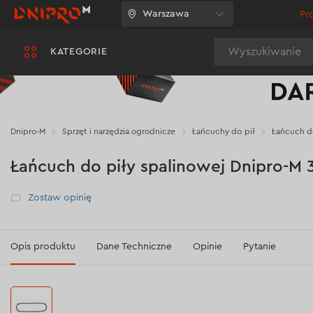
Warszawa
Pr
Wyszukiwanie
KATEGORIE
Dnipro-M
Sprzęt i narzędzia ogrodnicze
Łańcuchy do pił
Łańcuch do
Łańcuch do piły spalinowej Dnipro-M 
Рейтинг
Zostaw opinię
Opis produktu
Dane Techniczne
Opinie
Pytanie