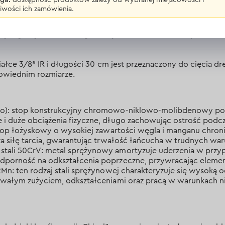
iwości ich zamówienia.
piły spalinowej Dnipro-M 3/8” LP, 30 c
łce 3/8” IR i długości 30 cm jest przeznaczony do cięcia dr
owiednim rozmiarze.
Mo): stop konstrukcyjny chromowo-niklowo-molibdenowy p
 i duże obciążenia fizyczne, długo zachowując ostrość podc
 stop łożyskowy o wysokiej zawartości węgla i manganu chron
za siłę tarcia, gwarantując trwałość łańcucha w trudnych wa
tali 50CrV: metal sprężynowy amortyzuje uderzenia w przyp
dporność na odkształcenia poprzeczne, przywracając eleme
2Mn: ten rodzaj stali sprężynowej charakteryzuje się wysoką o
trwałym zużyciem, odkształceniami oraz pracą w warunkach