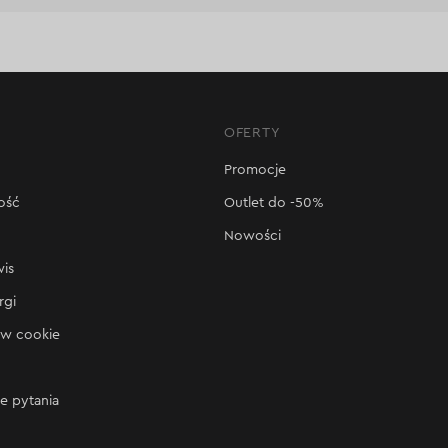
OFERTY
Promocje
ość
Outlet do -50%
Nowości
wis
rgi
ów cookie
e pytania