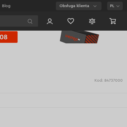
Blog
Obsługa klienta
PL
E-mail
Czat na
stronie
800 003 224
Połączenie
bezpłatne dla
każdego numeru
Kod: 84737000