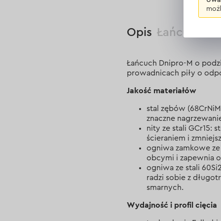
możl
Opis
Łańcuch do 
Łańcuch Dnipro-M o podzia
prowadnicach piły o odp
Jakość materiałów
stal zębów (68CrNi
znaczne nagrzewanie
nity ze stali GCr15:
ścieraniem i zmniejs
ogniwa zamkowe ze s
obcymi i zapewnia o
ogniwa ze stali 60Si
radzi sobie z długo
smarnych.
Wydajność i profil cięcia