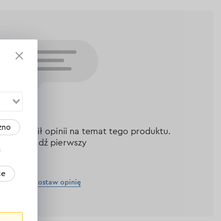
zno
nie zostawił opinii na temat tego produktu.
Bądź pierwszy
ce
Zostaw opinię