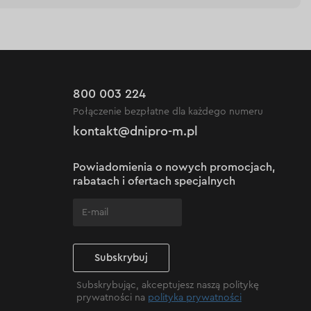
800 003 224
Połączenie bezpłatne dla każdego numeru
kontakt@dnipro-m.pl
Powiadomienia o nowych promocjach,
rabatach i ofertach specjalnych
Subskrybuj
Subskrybując, akceptujesz naszą politykę
prywatności na
polityka prywatności