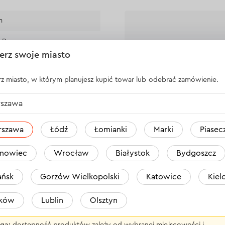
m
LP
erz swoje miasto
” (1,3 mm)
z miasto, w którym planujesz kupić towar lub odebrać zamówienie.
szawa
rat
rszawa
Łódź
Łomianki
Marki
Piasec
Nikt jeszcze 
nowiec
Wrocław
Białystok
Bydgoszcz
ńsk
Gorzów Wielkopolski
Katowice
Kiel
aków
Lublin
Olsztyn
ga:
dostępność produktów zależy od wybranej miejscowości i