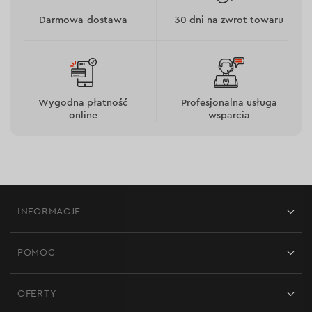
włączenie/wyłączenie latarki jednym ruchem ręki
Darmowa dostawa
30 dni na zwrot towaru
Klasa ochrony przed wodą i pyłem: IP44
Materiał obudowy: tworzywo ABS
Wygodna płatność
Profesjonalna usługa
online
wsparcia
INFORMACJE
Sklepy
POMOC
Opinie
Kontakt
Blog
Tryby oświetlenia
OFERTY
Dostawa i płatność
Aktualności