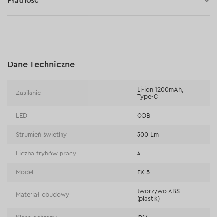
Płatność
30 dni na zwrot (towaru)
Płatność za pobraniem (kurier DPD i InPost)
Płatności online (Blik, przelew online, płatność kartą, Google
Pay, Apple Pay, raty oraz płatności odroczone)
Płatność na rachunek bieżący (przelew tradycyjny)
Dane Techniczne
Płatność przy odbiorze w sklepie
Li-ion 1200mAh,
Zasilanie
Type-C
LED
COB
Strumień świetlny
300 Lm
Liczba trybów pracy
4
Model
FX-5
tworzywo ABS
Materiał obudowy
(plastik)