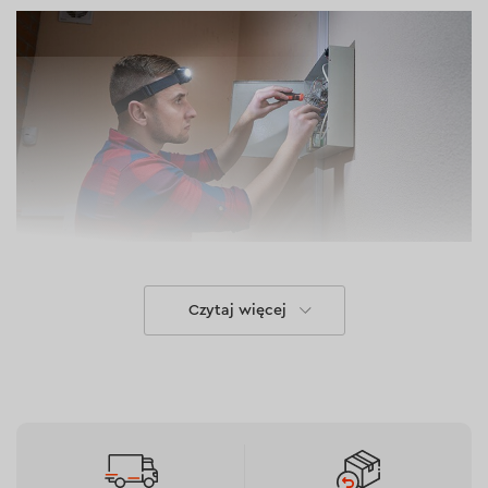
Czytaj więcej
Cechy
4 tryby oświetlenia
Strumień świetlny (MAX): 300 Lm
Temperatura barwowa: 7000 K
Czujnik ruchu (Motion Sensor): umożliwia