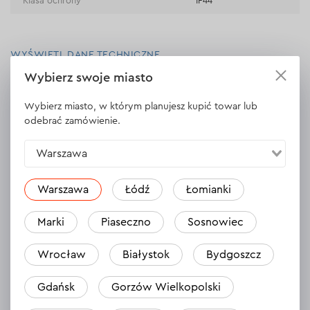
Klasa ochrony
IP44
WYŚWIETL DANE TECHNICZNE
Wybierz swoje miasto
Wybierz miasto, w którym planujesz kupić towar lub
odebrać zamówienie.
Opinie
Zostaw opinię
Warszawa
Warszawa
Łódź
Łomianki
Marki
Piaseczno
Sosnowiec
Wrocław
Białystok
Bydgoszcz
Gdańsk
Gorzów Wielkopolski