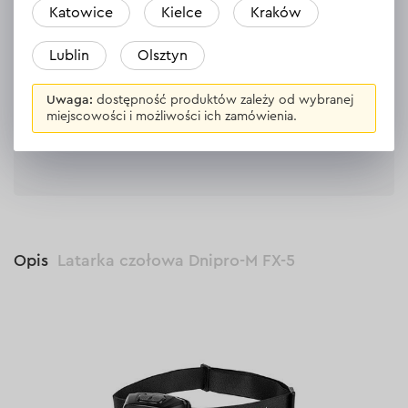
Katowice
Kielce
Kraków
Nikt jeszcze nie zostawił opinii na temat
tego produktu.
Lublin
Olsztyn
Bądź pierwszy
Uwaga:
dostępność produktów zależy od wybranej
miejscowości i możliwości ich zamówienia.
Zostaw opinię
Opis
Latarka czołowa Dnipro-M FX-5