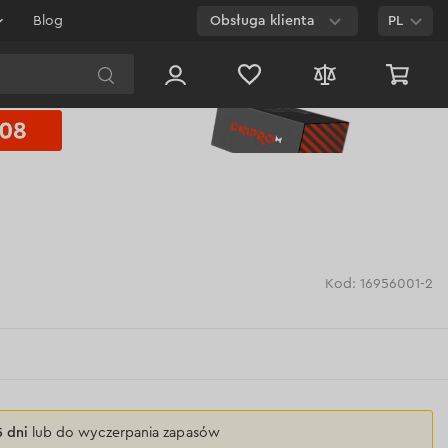
Blog
Obsługa klienta
PL
E-mail
Czat na
stronie
800 003 224
Połączenie
bezpłatne dla
każdego numeru
Kod: 16956001-2
5 dni
lub do wyczerpania zapasów