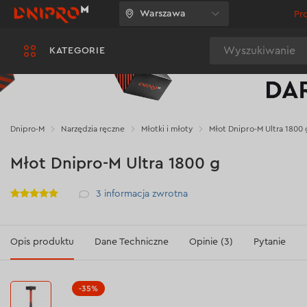
Warszawa
Pr
Wyszukiwanie
KATEGORIE
Dnipro-M
Narzędzia ręczne
Młotki i młoty
Młot Dnipro-M Ultra 1800 
Młot Dnipro-M Ultra 1800 g
Рейтинг
3
informacja zwrotna
Opis produktu
Dane Techniczne
Opinie (3)
Pytanie
-35%