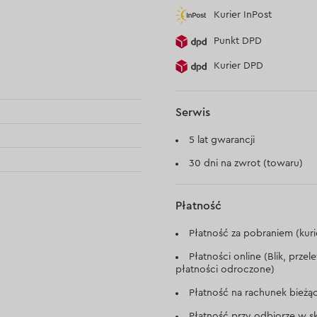
Kurier InPost
Punkt DPD
Kurier DPD
Serwis
5 lat gwarancji
30 dni na zwrot (towaru)
Płatność
Płatność za pobraniem (kuri
Płatności online (Blik, prze
płatności odroczone)
Płatność na rachunek bieżą
Płatność przy odbiorze w sk