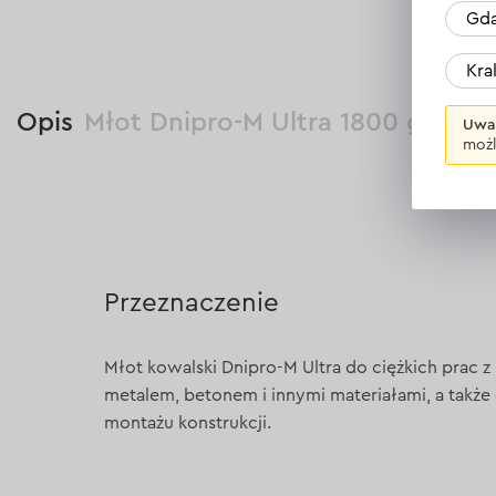
Gda
Kr
Opis
Młot Dnipro-M Ultra 1800 g
Uwa
możl
Przeznaczenie
Młot kowalski Dnipro-M Ultra do ciężkich prac z
metalem, betonem i innymi materiałami, a także
montażu konstrukcji.