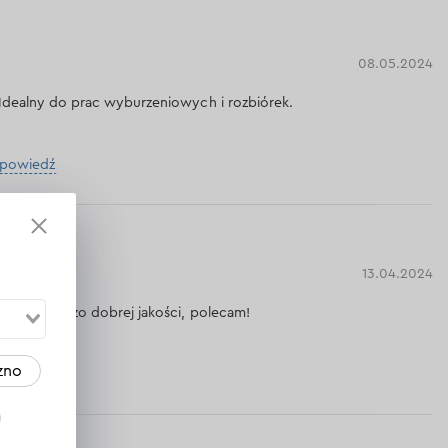
08.05.2024
 Idealny do prac wyburzeniowych i rozbiórek.
dpowiedź
13.04.2024
kt też bardzo dobrej jakości, polecam!
zno
dpowiedź