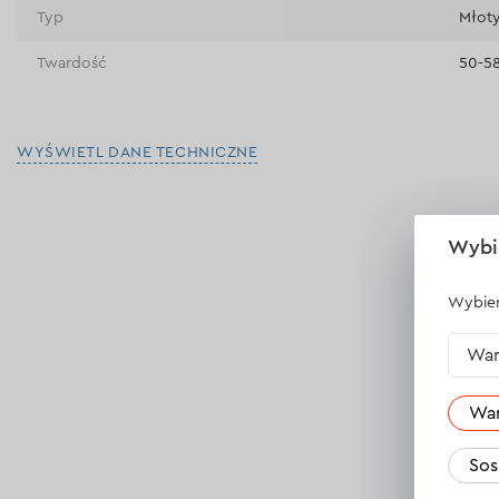
Typ
Młoty
Twardość
50-5
WYŚWIETL DANE TECHNICZNE
Wybi
Wybier
War
Wa
Sos