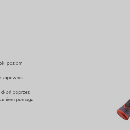
oki poziom
o zapewnia
a dłoń poprzez
rzeniem pomaga