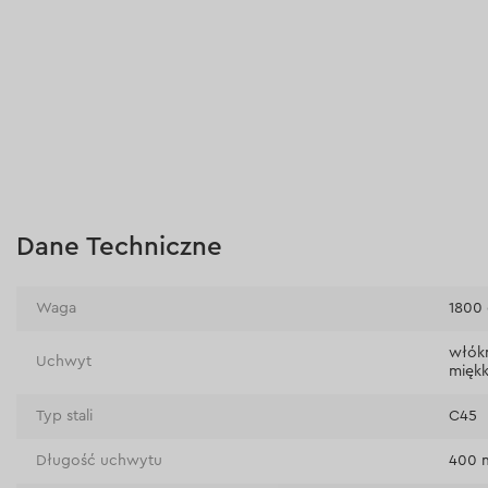
Dane Techniczne
Waga
1800
włók
Uchwyt
mięk
Typ stali
C45
Długość uchwytu
400