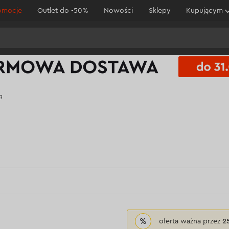
omocje
Outlet do -50%
Nowości
Sklepy
Kupującym
g
%
oferta ważna przez
2