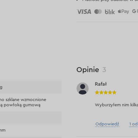
Opinie
3
Rafał
 g
no szklane wzmocnione
ką powłoką gumową
Wyburzyłem nim kilk
Odpowiedź
1 o
 mm