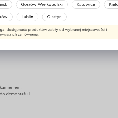
ńsk
Gorzów Wielkopolski
Katowice
Kiel
WSZYSTKIE OPINIE
aków
Lublin
Olsztyn
ga:
dostępność produktów zależy od wybranej miejscowości i
iwości ich zamówienia.
 kamieniem,
 do demontażu i