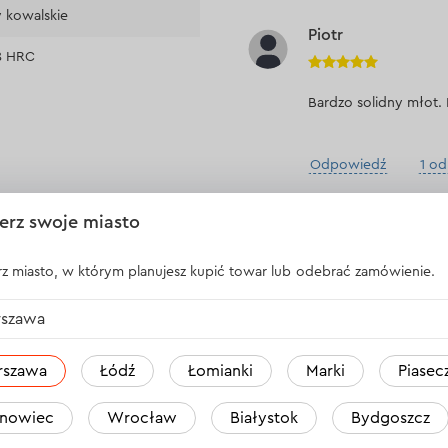
 kowalskie
Piotr
8 HRC
Bardzo solidny młot.
Odpowiedź
1 o
erz swoje miasto
Przemysław
z miasto, w którym planujesz kupić towar lub odebrać zamówienie.
Super obsługa, produ
szawa
rszawa
Łódź
Łomianki
Marki
Piasec
Odpowiedź
1 o
nowiec
Wrocław
Białystok
Bydgoszcz