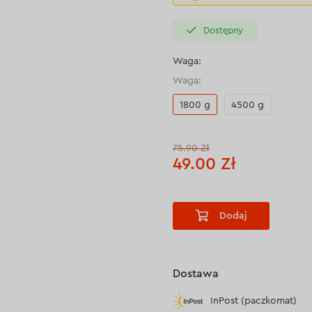
Dostępny
Waga:
Waga:
1800 g
4500 g
75.90 Zł
49.00 Zł
Dodaj
Dostawa
InPost (paczkomat)