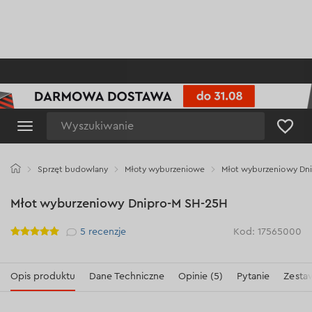
Wyszukiwanie
Sprzęt budowlany
Młoty wyburzeniowe
Młot wyburzeniowy Dn
Młot wyburzeniowy Dnipro-M SH-25H
Рейтинг
5
recenzje
Kod: 17565000
Opis produktu
Dane Techniczne
Opinie (5)
Pytanie
Zesta