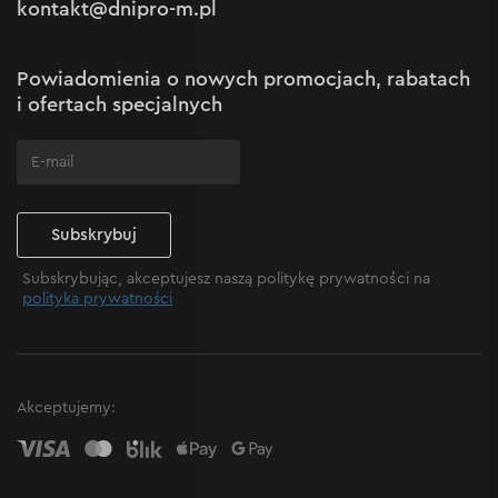
kontakt@dnipro-m.pl
Ustawienia plików cookie
Polityka Cookies
Mapa witryny
Powiadomienia o nowych promocjach, rabatach
Często zadawane pytania
i ofertach specjalnych
Subskrybuj
Subskrybując, akceptujesz naszą politykę prywatności na
polityka prywatności
Komfort podczas pracy
Akceptujemy:
Osprzęt można zablokować w 12 różnych pozycjach, co
zapewnia elastyczność użytkowania i pomaga
zmniejszyć zużycie. Umożliwia to również wygodną