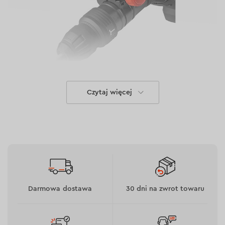
Wydajność
Czytaj więcej
Płynna regulacja prędkości pozwala na ustawienie
narzędzia w celu uzyskania optymalnej wydajności w
każdym zastosowaniu. Młot wyburzeniowy SH-25H jest
równie skuteczny w pracach precyzyjnych, jak i w
wyburzaniu ścian i ścianek działowych.
Darmowa dostawa
30 dni na zwrot towaru