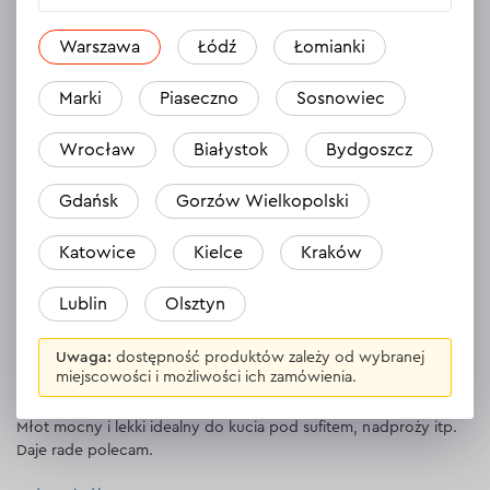
Odpowiedź
Warszawa
Łódź
Łomianki
Marki
Piaseczno
Sosnowiec
Robert
Wrocław
Białystok
Bydgoszcz
22.02.2024
jest bardzo poręczny i lekki w pełni wykorzystany będże
Gdańsk
Gorzów Wielkopolski
dopiero jeśienią do poważnych prac budowlanych
Katowice
Kielce
Kraków
Odpowiedź
Lublin
Olsztyn
Krzysztof
Uwaga:
dostępność produktów zależy od wybranej
miejscowości i możliwości ich zamówienia.
05.02.2024
Młot mocny i lekki idealny do kucia pod sufitem, nadproży itp.
Daje rade polecam.