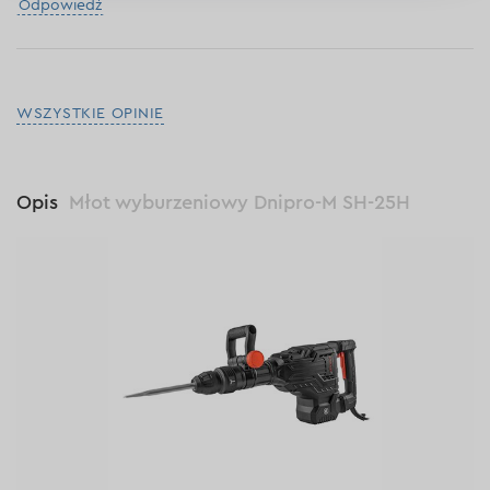
Odpowiedź
WSZYSTKIE OPINIE
Opis
Młot wyburzeniowy Dnipro-M SH-25H