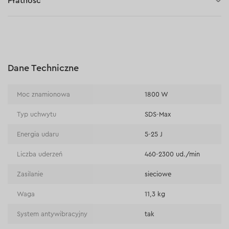
Płatność
30 dni na zwrot (towaru)
Płatność za pobraniem (kurier DPD i InPost)
Płatności online (Blik, przelew online, płatność kartą, Google
Pay, Apple Pay, raty oraz płatności odroczone)
Płatność na rachunek bieżący (przelew tradycyjny)
Dane Techniczne
Płatność przy odbiorze w sklepie
Moc znamionowa
1800 W
Typ uchwytu
SDS-Max
Energia udaru
5-25 J
Liczba uderzeń
460-2300 ud./min
Zasilanie
sieciowe
Waga
11,3 kg
System antywibracyjny
tak