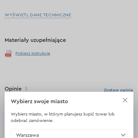
WYŚWIETL DANE TECHNICZNE
Materiały uzupełniające
Pobierz instrukcję
Opinie
5
Zostaw opinię
Wybierz swoje miasto
Jacek
10.04.2024
Wybierz miasto, w którym planujesz kupić towar lub
odebrać zamówienie.
Dzisiaj testowany - kuje moim zdaniem jak szalony... 2 betonowe
podjazdy szer 50cm długość 8m grubość od 10 do 30 czas do
Warszawa
2h pracy (w tym uprzątanie gruzu do dalszej pracy)..