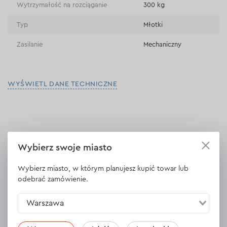
Wytrzymałość na rozciąganie
300 kg
Typ
Młotki
Zasilanie
Mechaniczny
WYŚWIETL DANE TECHNICZNE
Opinie
7
Zostaw opinię
Wybierz swoje miasto
Sergiy
Wybierz miasto, w którym planujesz kupić towar lub
02.11.2023
odebrać zamówienie.
Piękny, ergonomiczny, doskonałe wyważenie, żadnych skarg na
Warszawa
pracę!