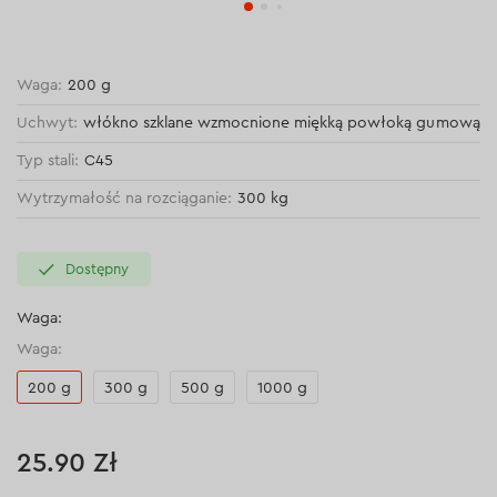
Waga:
200 g
Uchwyt:
włókno szklane wzmocnione miękką powłoką gumową
Typ stali:
C45
Wytrzymałość na rozciąganie:
300 kg
Dostępny
Waga:
Waga:
200 g
300 g
500 g
1000 g
25.90 Zł