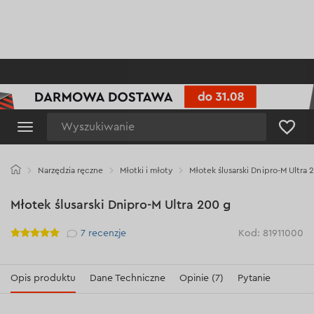
Wyszukiwanie
Narzędzia ręczne
Młotki i młoty
Młotek ślusarski Dnipro-M Ultra 
Młotek ślusarski Dnipro-M Ultra 200 g
Рейтинг
7
recenzje
Kod: 81911000
Opis produktu
Dane Techniczne
Opinie (7)
Pytanie