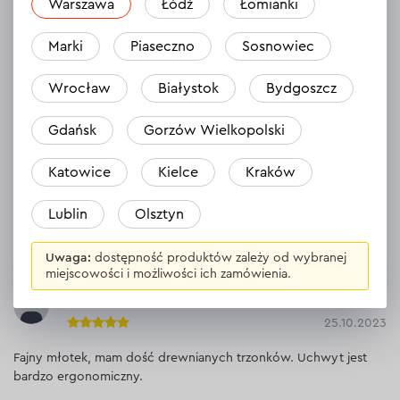
Odpowiedź
1 odpowiedź
Warszawa
Łódź
Łomianki
Marki
Piaseczno
Sosnowiec
Vitaliy
Wrocław
Białystok
Bydgoszcz
26.10.2023
Gdańsk
Gorzów Wielkopolski
Młotek jest dobry, wygląda świetnie i działa świetnie i jestem z
niego zadowolony, ale kiedy biorę do ręki ten sam 200
gramowy młotek z drewnianym trzonkiem, jest lżejszy ze
Katowice
Kielce
Kraków
względu na trzonek, polecam rozjaśnienie trzonka i będzie lepiej!
Lublin
Olsztyn
Odpowiedź
1 odpowiedź
Uwaga:
dostępność produktów zależy od wybranej
miejscowości i możliwości ich zamówienia.
Stanislav
25.10.2023
Fajny młotek, mam dość drewnianych trzonków. Uchwyt jest
bardzo ergonomiczny.