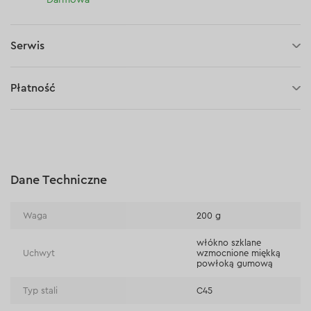
Darmowa
Serwis
5 lat gwarancji
Płatność
30 dni na zwrot (towaru)
Płatność za pobraniem (kurier DPD i InPost)
Płatności online (Blik, przelew online, płatność kartą, Google
Pay, Apple Pay, raty oraz płatności odroczone)
Płatność na rachunek bieżący (przelew tradycyjny)
Dane Techniczne
Płatność przy odbiorze w sklepie
Waga
200 g
włókno szklane
Uchwyt
wzmocnione miękką
powłoką gumową
Typ stali
C45