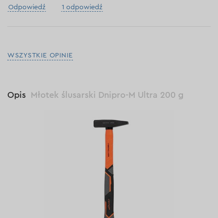
Odpowiedź
1 odpowiedź
WSZYSTKIE OPINIE
Opis
Młotek ślusarski Dnipro-M Ultra 200 g