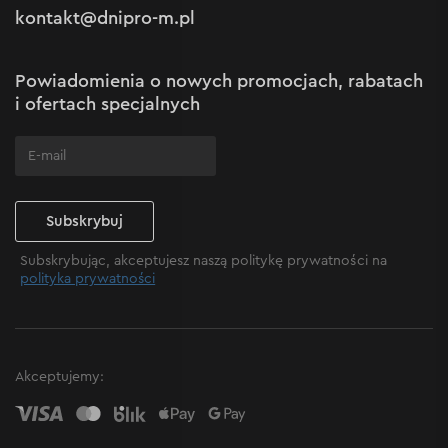
Polityka prywatności
kontakt@dnipro-m.pl
Ustawienia plików cookie
Polityka Cookies
Mapa witryny
Powiadomienia o nowych promocjach, rabatach
Często zadawane pytania
i ofertach specjalnych
Standard jakości
Narzędzie jest zgodne z europejską normą jakości
Subskrybuj
DIN1041. Należy zauważyć, że młotek ma deklarowaną
wagę.
Subskrybując, akceptujesz naszą politykę prywatności na
polityka prywatności
Akceptujemy: