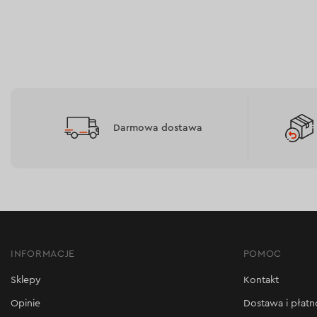
eksploatacji;
wygodna w eksploatacji – kształt element
pozwala osiągnąć jednorodną konsystencję
Darmowa dostawa
INFORMACJE
POMOC
Sklepy
Kontakt
Opinie
Dostawa i płatn