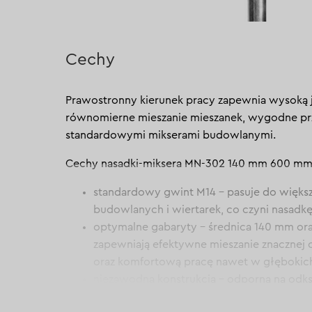
Cechy
Prawostronny kierunek pracy zapewnia wysoką j
równomierne mieszanie mieszanek, wygodne pr
standardowymi mikserami budowlanymi.
Cechy nasadki-miksera MN-302 140 mm 600 mm
standardowy gwint M14 – pasuje do więks
budowlanych i wiertarek, co czyni nasadkę
optymalne gabaryty – średnica 140 mm o
zapewniają efektywne mieszanie znacznej o
oraz komfortową pracę nawet w głębokic
niezawodna konstrukcja – odporna na odks
wytrzymuje wysokie obciążenia i zapewnia