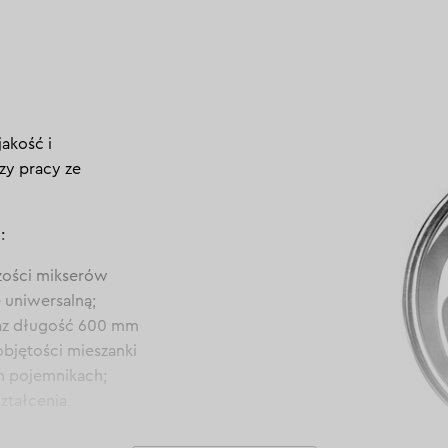
akość i
zy pracy ze
:
zości mikserów
 uniwersalną;
raz długość 600 mm
bjętości mieszanki
h pojemnikach;
ztałcenia,
 długi okres