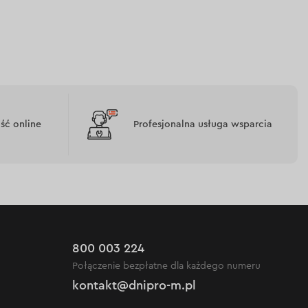
ć online
Profesjonalna usługa wsparcia
800 003 224
Połączenie bezpłatne dla każdego numeru
kontakt@dnipro-m.pl