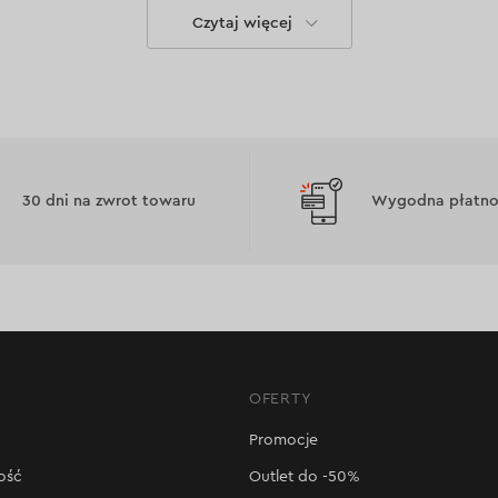
Czytaj więcej
u mieszającego
 mieszanki.
30 dni na zwrot towaru
Wygodna płatnoś
OFERTY
Promocje
ość
Outlet do -50%