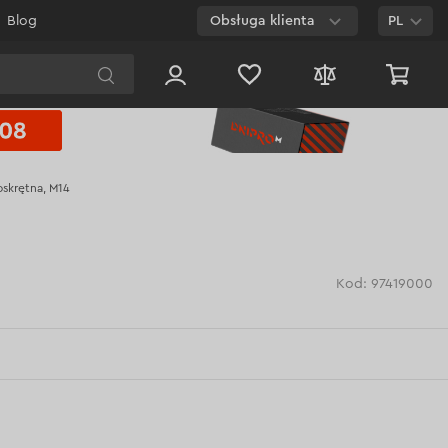
Blog
Obsługa klienta
PL
E-mail
Czat na
stronie
skrętna, M14
800 003 224
Połączenie
bezpłatne dla
każdego numeru
Kod: 97419000