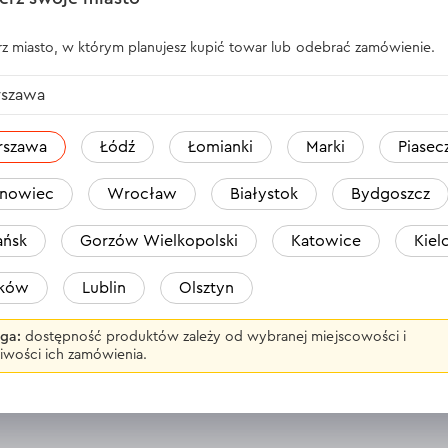
z miasto, w którym planujesz kupić towar lub odebrać zamówienie.
N-302 140 mm 600 mm prawoskrętna, M
szawa
rszawa
Łódź
Łomianki
Marki
Piasec
go mieszania
nowiec
Wrocław
Białystok
Bydgoszcz
materiałów o
 budowlanymi z
ńsk
Gorzów Wielkopolski
Katowice
Kiel
aków
Lublin
Olsztyn
r Dnipro-M MN-302:
i betonowych;
ga:
dostępność produktów zależy od wybranej miejscowości i
iwości ich zamówienia.
ermoizolacji;
kich;
lakierniczo-