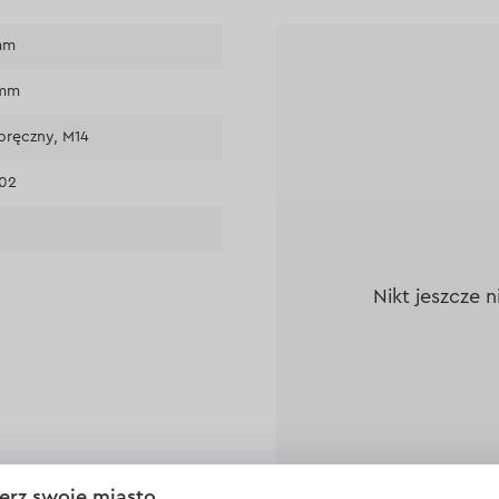
mm
 mm
oręczny, M14
02
Nikt jeszcze 
erz swoje miasto