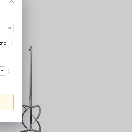
14
zno
ce