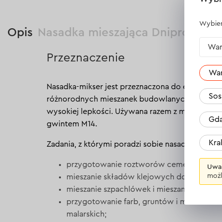
Wybier
Opis
Nasadka mieszająca Dnipro-M M
War
Przeznaczenie
Wa
Nasadka-mikser jest przeznaczona do efektywne
Sos
różnorodnych mieszanek budowlanych, w tym 
wysokiej lepkości. Używana razem z mikserami
Gda
gwintem M14.
Kr
Zadania, z którymi poradzi sobie nasadka-mikse
przygotowanie roztworów cementowych 
Uwa
możl
mieszanie składów klejowych do płytek i t
mieszanie szpachlówek i mieszanek tynkars
przygotowanie farb, gruntów i materiałów 
malarskich;