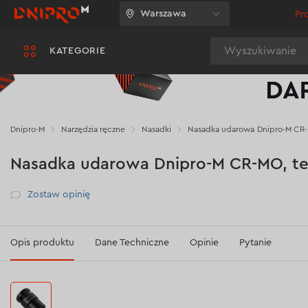
Warszawa
Pr
Wyszukiwanie
KATEGORIE
Dnipro-M
Narzędzia ręczne
Nasadki
Nasadka udarowa Dnipro-M CR-
Nasadka udarowa Dnipro-M CR-MO, te
Рейтинг
Zostaw opinię
Opis produktu
Dane Techniczne
Opinie
Pytanie