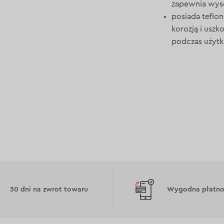
zapewnia wyso
posiada teflo
korozją i usz
podczas użytk
30 dni na zwrot towaru
Wygodna płatnoś