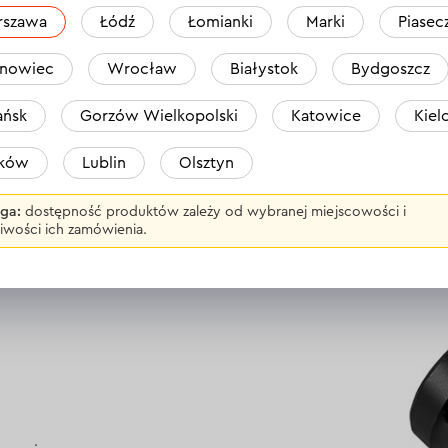
rszawa
Łódź
Łomianki
Marki
Piasec
nowiec
Wrocław
Białystok
Bydgoszcz
ńsk
Gorzów Wielkopolski
Katowice
Kiel
aków
Lublin
Olsztyn
ga:
dostępność produktów zależy od wybranej miejscowości i
O, teflonowa, 1/2 "14 mm
iwości ich zamówienia.