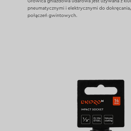
Głowica gniazdowa udarowa jest używana z klu
pneumatycznymi i elektrycznymi do dokręcania
połączeń gwintowych.