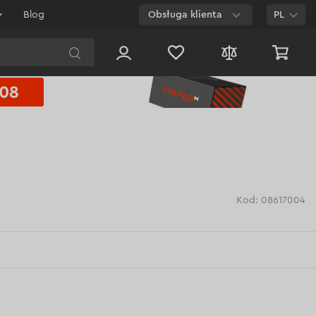
Blog
Obsługa klienta
PL
E-mail
Czat na
stronie
800 003 224
Połączenie
bezpłatne dla
każdego numeru
Kod: 08617004