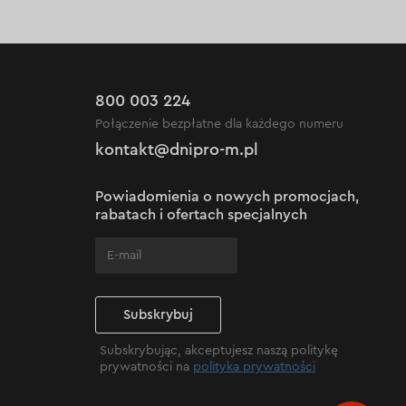
800 003 224
Połączenie bezpłatne dla każdego numeru
kontakt@dnipro-m.pl
Powiadomienia o nowych promocjach,
rabatach i ofertach specjalnych
Subskrybuj
Subskrybując, akceptujesz naszą politykę
prywatności na
polityka prywatności