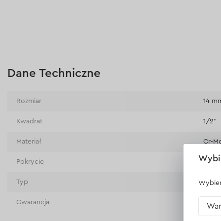
Dane Techniczne
Rozmiar
14 m
Kwadrat
1/2"
Materiał
Cr-M
Wybi
Pokrycie
Teflo
Typ
perku
Wybier
Gwarancja
doży
War