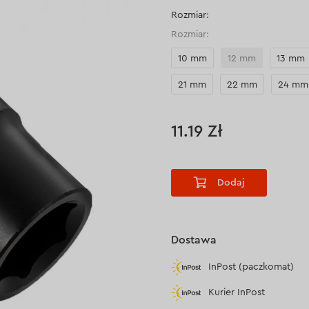
Rozmiar:
Rozmiar:
10 mm
12 mm
13 mm
21 mm
22 mm
24 mm
11.19 Zł
Dodaj
Dostawa
InPost (paczkomat)
Kurier InPost