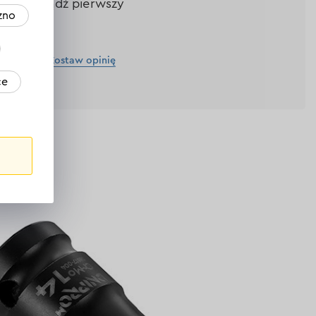
Bądź pierwszy
zno
Zostaw opinię
ce