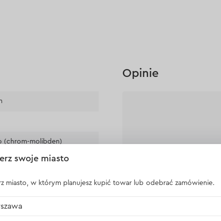
Opinie
m
o (chrom-molibden)
erz swoje miasto
n
sja
z miasto, w którym planujesz kupić towar lub odebrać zamówienie.
wotnia
szawa
Nikt jeszcze 