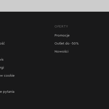
OFERTY
Promocje
ość
Outlet do -50%
Nowości
wis
rgi
ów cookie
e pytania