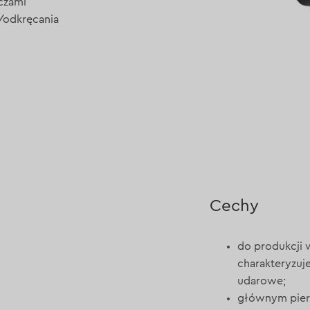
czami
/odkręcania
Cechy
do produkcji 
charakteryzuj
udarowe;
głównym pier