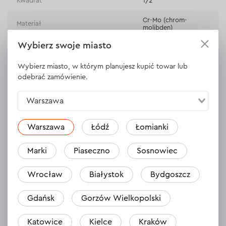
Kwadrat
1/2"
Cr-Mo (chrom-
Materiał
molibden)
Wybierz swoje miasto
Pokrycie
Teflon
Wybierz miasto, w którym planujesz kupić towar lub
Typ
perkusja
odebrać zamówienie.
Gwarancja
dożywotnia
Warszawa
WYŚWIETL DANE TECHNICZNE
Warszawa
Łódź
Łomianki
Marki
Piaseczno
Sosnowiec
Wrocław
Białystok
Bydgoszcz
Opinie
1
Zostaw opinię
Gdańsk
Gorzów Wielkopolski
Vyacheslav
23.10.2023
Katowice
Kielce
Kraków