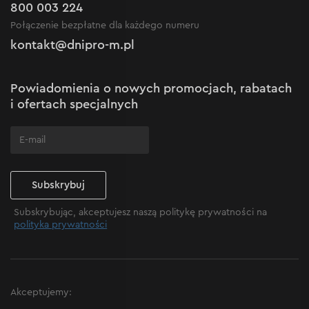
Outlet do -50%
Gwarancja i serwis
800 003 224
Regulamin sklepu internetowego
Nowości
Połączenie bezpłatne dla każdego numeru
Reklamacje i skargi
Polityka prywatności
kontakt@dnipro-m.pl
Ustawienia plików cookie
Polityka Cookies
Mapa witryny
Powiadomienia o nowych promocjach, rabatach
Często zadawane pytania
i ofertach specjalnych
Subskrybuj
Subskrybując, akceptujesz naszą politykę prywatności na
polityka prywatności
Akceptujemy: