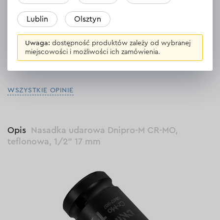
Doskonała obsługa! Profesjonalni specjaliści! Otrzymałem
Lublin
Olsztyn
głowę, świetna jakość! Polecam miasto Dnipro!
Odpowiedź
1 odpowiedź
Uwaga:
dostępność produktów zależy od wybranej
miejscowości i możliwości ich zamówienia.
WSZYSTKIE OPINIE
Opis
Nasadka udarowa Dnipro-M CR-MO,
teflonowa, 1/2" 17 mm