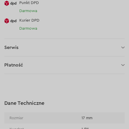
Punkt DPD
Darmowa
Kurier DPD
Darmowa
Serwis
30 dni na zwrot (towaru)
Płatność
Płatność za pobraniem (kurier DPD i InPost)
Płatności online (Blik, przelew online, płatność kartą, Google
Pay, Apple Pay, raty oraz płatności odroczone)
Płatność na rachunek bieżący (przelew tradycyjny)
Dane Techniczne
Płatność przy odbiorze w sklepie
Rozmiar
17 mm