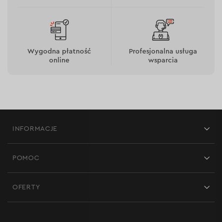
Wygodna płatność
Profesjonalna usługa
online
wsparcia
INFORMACJE
Sklepy
POMOC
Opinie
Kontakt
Blog
OFERTY
Dostawa i płatność
Aktualności
Promocje
Zwrot
Kariera w Dnipro-M