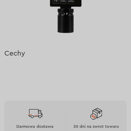
Cechy
do produkcji wykorzystywana jest stal CR-MO,
która charakteryzuje się wysoką odpornością na
stałe obciążenia udarowe;
głównym pierwiastkiem stopowym jest molibden,
który zapewnia wysoką odporność na siły
skręcające;
posiada teflonową powłokę, która gwarantuje
ochronę przed korozją i uszkodzeniem materiału
Darmowa dostawa
30 dni na zwrot towaru
oraz nie pozostawia śladów podczas użytkowania.