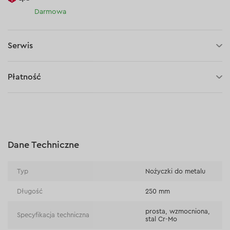
Darmowa
Serwis
5 lat gwarancji
Płatność
30 dni na zwrot (towaru)
Płatność za pobraniem (kurier DPD i InPost)
Płatności online (Blik, przelew online, płatność kartą, Google
Pay, Apple Pay, raty oraz płatności odroczone)
Płatność na rachunek bieżący (przelew tradycyjny)
Dane Techniczne
Płatność przy odbiorze w sklepie
Typ
Nożyczki do metalu
Długość
250 mm
prosta, wzmocniona,
Specyfikacja techniczna
stal Cr-Mo