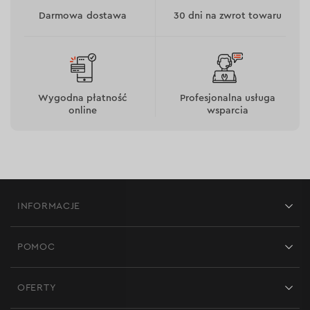
Darmowa dostawa
30 dni na zwrot towaru
Wygodna płatność
Profesjonalna usługa
online
wsparcia
INFORMACJE
Wygoda użytkowania
Sklepy
POMOC
Opinie
nożyce są wygodnie zablokowane w pozycji
Kontakt
zamkniętej;
Blog
OFERTY
część tnąca posiada dodatkowe nacięcia
Dostawa i płatność
Aktualności
zapobiegające przypadkowemu ześlizgnięciu się