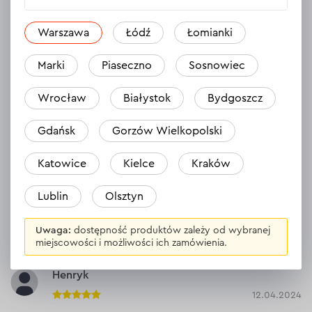
Nożyce są ostre i takie jakie powinny być!
Warszawa
Łódź
Łomianki
Odpowiedź
1 odpowiedź
Marki
Piaseczno
Sosnowiec
Wrocław
Białystok
Bydgoszcz
Grzegorz
21.05.2024
Gdańsk
Gorzów Wielkopolski
Miłe pozytywne zaskoczenie co do jakości ostrzy i lekkości
cięcia. Co do trwałości pozytywnej tej jakości to za wcześnie o
Katowice
Kielce
Kraków
ocenę. Jak na tą chwilę nie ma się czego czepić.
Lublin
Olsztyn
Odpowiedź
1 odpowiedź
Uwaga:
dostępność produktów zależy od wybranej
miejscowości i możliwości ich zamówienia.
Henryk
12.04.2024