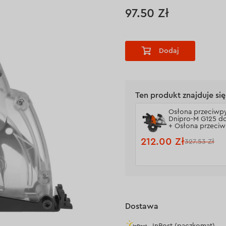
97.50 Zł
Dodaj
Ten produkt znajduje s
Osłona przeciwp
Dnipro-M G125 do
+ Osłona przeci
V125, do cięcia +
przeciwpyłowa W
212.00 Zł
327.53 Zł
bruzdowania
Dostawa
InPost (paczkomat)