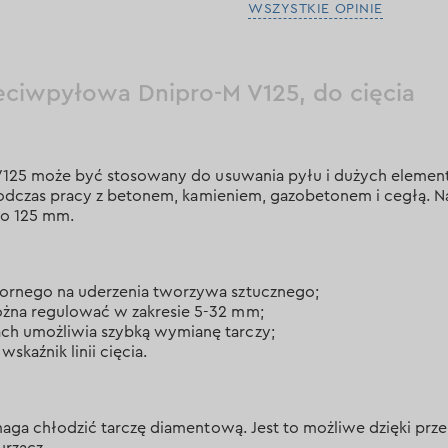
WSZYSTKIE OPINIE
eciwpyłowa Dnipro-M V125, do cięcia
125 może być stosowany do usuwania pyłu i dużych eleme
dczas pracy z betonem, kamieniem, gazobetonem i cegłą. Nada
o 125 mm.
pornego na uderzenia tworzywa sztucznego;
ożna regulować w zakresie 5-32 mm;
ch umożliwia szybką wymianę tarczy;
skaźnik linii cięcia.
ga chłodzić tarczę diamentową. Jest to możliwe dzięki pr
rzacz.