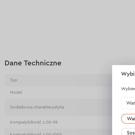
Dane Techniczne
Wybi
Typ
ciąć
Wybier
Model
V125,
War
dla t
Dodatkowa charakterystyka
mm
Wa
Kompatybilność z GS-98
Tak
Sos
Kompatybilność z GS-100S
Tak