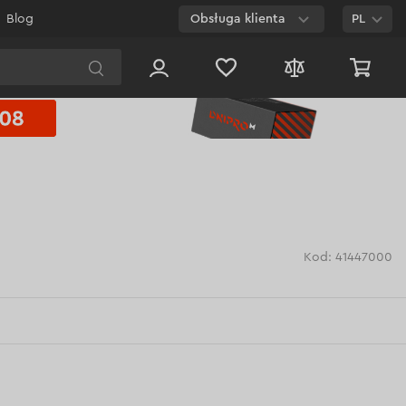
Blog
Obsługa klienta
PL
E-mail
Czat na
stronie
800 003 224
Połączenie
bezpłatne dla
każdego numeru
Kod: 41447000