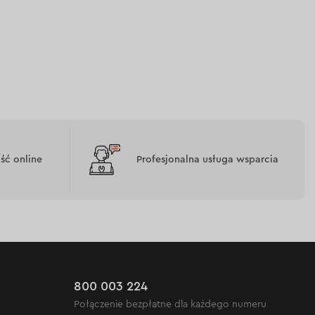
ć online
Profesjonalna usługa wsparcia
800 003 224
Połączenie bezpłatne dla każdego numeru