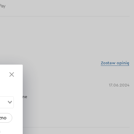
Zostaw opinię
17.06.2024
ardzo pomocne
dpowiedź
zno