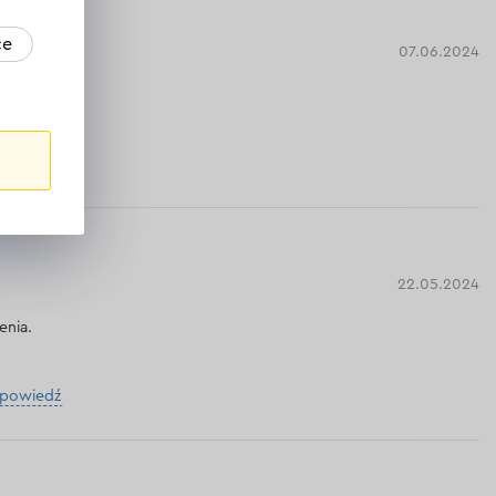
ce
07.06.2024
!
dpowiedź
22.05.2024
enia.
dpowiedź