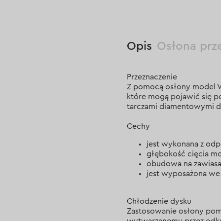
Opis
Osłona prz
Przeznaczenie
Z pomocą osłony model V
które mogą pojawić się po
tarczami diamentowymi d
Cechy
jest wykonana z od
głębokość cięcia m
obudowa na zawiasa
jest wyposażona we w
Chłodzenie dysku
Zastosowanie osłony poma
wytwarzanemu przez odku