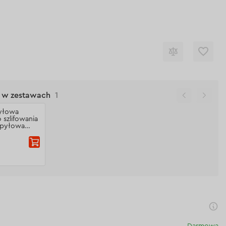
ię w zestawach
1
yłowa
 szlifowania
wpyłowa
 Osłona
125, do
Darmowa