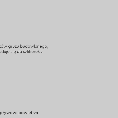
ntów gruzu budowlanego,
je się do szlifierek z
zepływowi powietrza