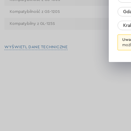
Gda
Kompatybilność z GS-120S
Tak
Kompatybilny z GL-125S
Tak
Kr
Uwa
możl
WYŚWIETL DANE TECHNICZNE