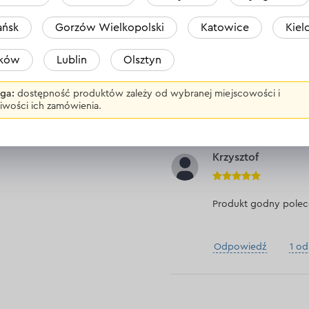
Kornel
ńsk
Gorzów Wielkopolski
Katowice
Kiel
aków
Lublin
Olsztyn
Robi robotę polecam
ga:
dostępność produktów zależy od wybranej miejscowości i
Odpowiedź
1 o
iwości ich zamówienia.
Krzysztof
Produkt godny polec
Odpowiedź
1 o