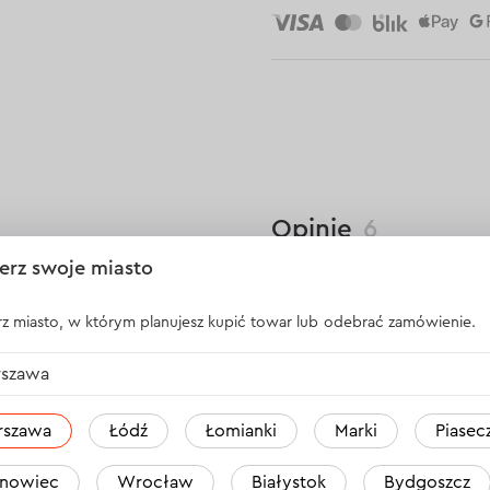
Opinie
6
erz swoje miasto
Ksawery
z miasto, w którym planujesz kupić towar lub odebrać zamówienie.
 do cięcia
Przy bruzdowaniu b
szawa
arcz diamentowych do 125
Odpowiedź
1 o
rszawa
Łódź
Łomianki
Marki
Piasec
nowiec
Wrocław
Białystok
Bydgoszcz