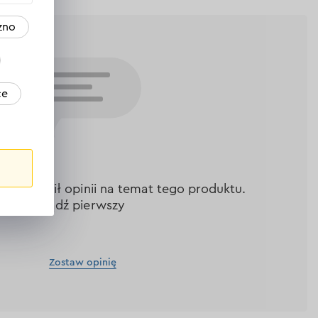
zno
ce
nie zostawił opinii na temat tego produktu.
Bądź pierwszy
Zostaw opinię