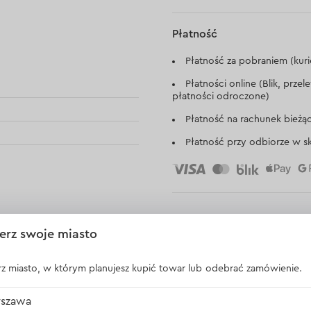
Płatność
Płatność za pobraniem (kuri
Płatności online (Blik, prze
płatności odroczone)
Płatność na rachunek bieżą
Płatność przy odbiorze w sk
erz swoje miasto
z miasto, w którym planujesz kupić towar lub odebrać zamówienie.
Opinie
szawa