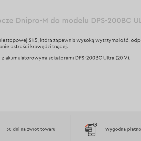
ocze Dnipro-M do modelu DPS-200BC U
 niestopowej SK5, która zapewnia wysoką wytrzymałość, odp
nie ostrości krawędzi tnącej.
y z akumulatorowymi sekatorami DPS-200BC Ultra (20 V).
30 dni na zwrot towaru
Wygodna płatnoś