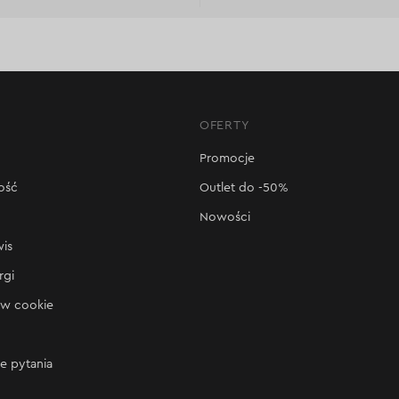
OFERTY
Promocje
ość
Outlet do -50%
Nowości
wis
rgi
ów cookie
e pytania