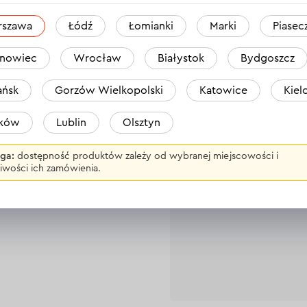
rszawa
Łódź
Łomianki
Marki
Piasec
PS-200BC ULTRA
nowiec
Wrocław
Białystok
Bydgoszcz
a
ńsk
Gorzów Wielkopolski
Katowice
Kiel
aków
Lublin
Olsztyn
ga:
dostępność produktów zależy od wybranej miejscowości i
iwości ich zamówienia.
Nikt jeszcze 