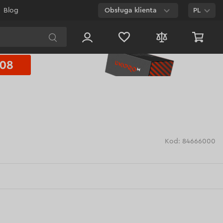
Blog
Obsługa klienta
PL
E-mail
Czat na
stronie
800 003 224
Połączenie
bezpłatne dla
każdego numeru
Kod: 84666000