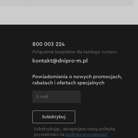
800 003 224
Połączenie bezpłatne dla każdego numeru
kontakt@dnipro-m.pl
Powiadomienia o nowych promocjach,
rabatach i ofertach specjalnych
Subskrybuj
Subskrybując, akceptujesz naszą politykę
prywatności na
polityka prywatności