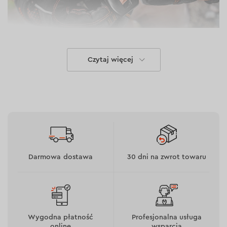
Czytaj więcej
Łatwość użytkowania
Kompaktowy rozmiar sprawia, że idealnie nadaje się do
pracy w ciasnych miejscach. Piła może być wygodnie
trzymana na wysokości i obsługiwana jedną ręką, a także
może być używana do docierania do trudno dostępnych
miejsc, takich jak rury w wąskich przejściach. Niewielka
Darmowa dostawa
30 dni na zwrot towaru
waga modelu pozwala operatorowi na długotrwałą
pracę bez zmęczenia.
Wygodna płatność
Profesjonalna usługa
online
wsparcia