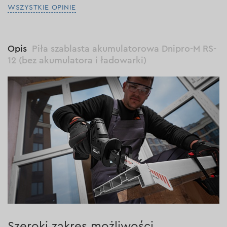
WSZYSTKIE OPINIE
Opis
Piła szablasta akumulatorowa Dnipro-M RS-
12 (bez akumulatora i ładowarki)
Szeroki zakres możliwości