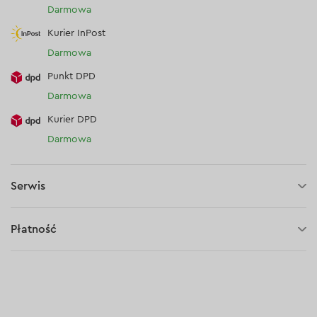
Darmowa
Kurier InPost
Darmowa
Punkt DPD
Darmowa
Kurier DPD
Darmowa
Serwis
3 lata gwarancji
Płatność
30 dni na zwrot (towaru)
Płatność za pobraniem (kurier DPD i InPost)
Płatności online (Blik, przelew online, płatność kartą, Google
Pay, Apple Pay, raty oraz płatności odroczone)
Płatność na rachunek bieżący (przelew tradycyjny)