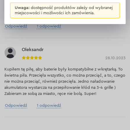
Uwaga:
dostępność produktów zależy od wybranej
Dobry wieczór, jaka jest różnica w pile szablastej 20v?
miejscowości i możliwości ich zamówienia.
Tylko głębokość cięcia i waga?
Odpowiedź
1 odpowiedź
Oleksandr
28.10.2023
Kupiłem tę piłę, aby baterie były kompatybilne z wkrętarką. To
świetna piła. Przecięła wszystko, co można przeciąć, a to, czego
nie można przeciąć, również przecięła. Jedno naładowanie
akumulatora wystarcza na przepiłowanie kłód na 3-4 grille )
Zabieram ze sobą za miasto, ręce nie bolą. Super!
Odpowiedź
1 odpowiedź