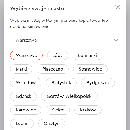
Materiały uzupełniające
Wybierz swoje miasto
Pobierz instrukcję
Wybierz miasto, w którym planujesz kupić towar lub
odebrać zamówienie.
Warszawa
Opinie
10
Zostaw opinię
Warszawa
Łódź
Łomianki
Andriy
Marki
Piaseczno
Sosnowiec
01.11.2023
Wrocław
Białystok
Bydgoszcz
Czy bateria wkrętaka 120N będzie pasować?
Odpowiedź
1 odpowiedź
Gdańsk
Gorzów Wielkopolski
Katowice
Kielce
Kraków
Mykola
Lublin
Olsztyn
31.10.2023