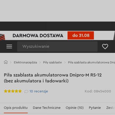
Wyszukiwanie
Elektronarzędzia
Piły szablaste
Piła szablasta akumulatorowa Dni
Piła szablasta akumulatorowa Dnipro-M RS-12
(bez akumulatora i ładowarki)
Рейтинг
10
recenzje
Kod: 08454000
Opis produktu
Dane Techniczne
Opinie (10)
Pytanie
Zest