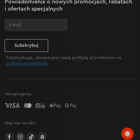
Powiadomienia o nowych promocjach, rabatach
Często zadawane pytania
i ofertach specjalnych
Subskrybuj
Subskrybując, akceptujesz naszą politykę prywatności na
polityka prywatności
Akceptujemy:
Dostępność regulacji prędkości
Zintegrowany regulator prędkości rozszerza
Miej nas na oku:
funkcjonalność pilarki. Operator może wybrać
optymalną prędkość dla części zużywalnej w zależności
facebook
instagram
TikTok
Allegro