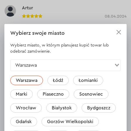
Artur
08.04.2024
Jak na razie dobrze się sprawuje.Mam nadzieję , że posłuży jak
Wybierz swoje miasto
poprzednia kilka lat.
Wybierz miasto, w którym planujesz kupić towar lub
Odpowiedź
odebrać zamówienie.
Warszawa
Michał
30.03.2024
Warszawa
Łódź
Łomianki
Mocna pilarka, pewnie leży w dłoniach, tnie bez najmniejszego
Marki
Piaseczno
Sosnowiec
trudu. Super sprzęt.
Odpowiedź
Wrocław
Białystok
Bydgoszcz
Gdańsk
Gorzów Wielkopolski
Patryk