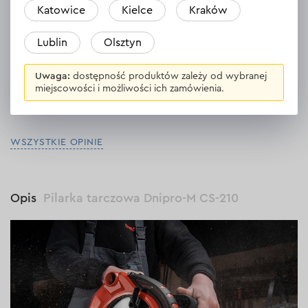
Katowice
Kielce
Kraków
26.03.2024
Lublin
Olsztyn
mega maszyna,tnie jak szalona, polecam!
Odpowiedź
Uwaga:
dostępność produktów zależy od wybranej
miejscowości i możliwości ich zamówienia.
WSZYSTKIE OPINIE
Opis
Pilarka tarczowa Dnipro-M CS-210