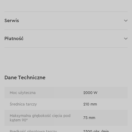
Serwis
3 lata gwarancji
Płatność
30 dni na zwrot (towaru)
Płatność za pobraniem (kurier DPD i InPost)
Płatności online (Blik, przelew online, płatność kartą, Google
Pay, Apple Pay, raty oraz płatności odroczone)
Płatność na rachunek bieżący (przelew tradycyjny)
Dane Techniczne
Płatność przy odbiorze w sklepie
Moc użyteczna
2000 W
Średnica tarczy
210 mm
Maksymalna głębokość cięcia pod
75 mm
kątem 90°
Prędkość obrotowa tarczy
5300 obr./min