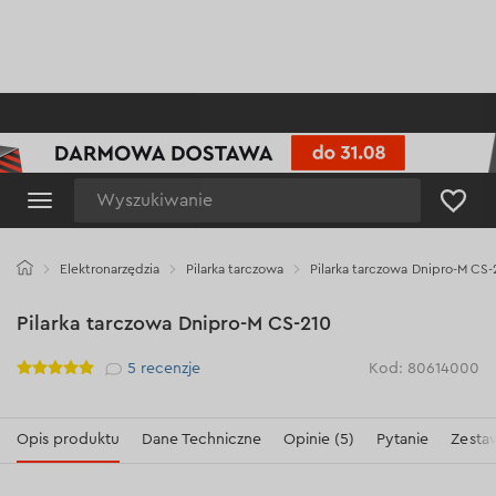
Wyszukiwanie
Elektronarzędzia
Pilarka tarczowa
Pilarka tarczowa Dnipro-M CS-
Pilarka tarczowa Dnipro-M CS-210
Рейтинг
5
recenzje
Kod: 80614000
Opis produktu
Dane Techniczne
Opinie (5)
Pytanie
Zesta