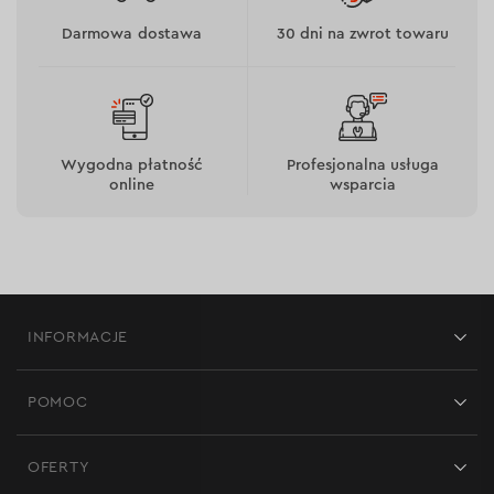
Darmowa dostawa
30 dni na zwrot towaru
Model CS-210 to najlepsza opcja do prac instalacyjnych i
budowlanych. Moc 2000 W pozwala na cięcie sklejki
laminowanej o grubości 25 mm, cięcie wzdłużne desek z
twardego drewna oraz cięcie drewna o grubości 50 mm
pod kątem 45°.
Wygodna płatność
Profesjonalna usługa
online
wsparcia
INFORMACJE
Sklepy
POMOC
Opinie
Kontakt
Blog
OFERTY
Dostawa i płatność
Aktualności