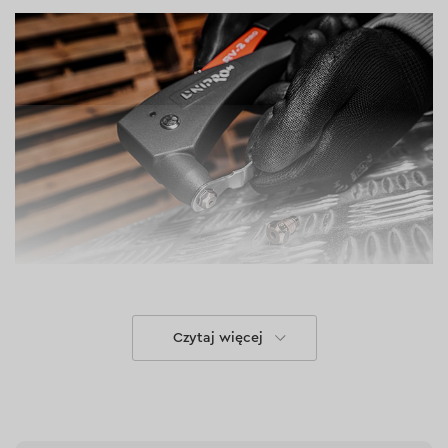
Cechy
Czytaj więcej
odlewany korpus ma podstawę wykonaną ze stopu
aluminium;
do produkcji szczęk używana jest stal CrMo o
twardości 55 HRC;