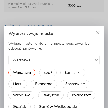
Minimalny okres użytkowania, z
5000 szt.
nitami 2,4 - 3,2 mm
WYŚWIETL DANE TECHNICZNE
Wybierz swoje miasto
Wybierz miasto, w którym planujesz kupić towar lub
odebrać zamówienie.
Opinie
Zostaw opinię
Warszawa
Warszawa
Łódź
Łomianki
Marki
Piaseczno
Sosnowiec
Wrocław
Białystok
Bydgoszcz
Gdańsk
Gorzów Wielkopolski