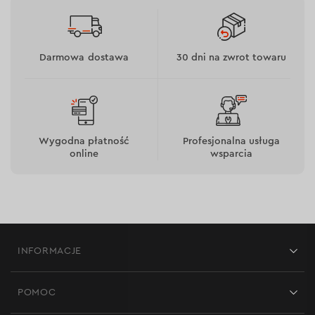
narzędzie posiada gumowane uchwyty;
w zestawie znajduje się klucz do wymiany nasadek.
Darmowa dostawa
30 dni na zwrot towaru
Wygodna płatność
Profesjonalna usługa
online
wsparcia
INFORMACJE
Możliwości
Sklepy
POMOC
Opinie