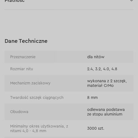
Płatność
Płatność za pobraniem (kurier DPD i InPost)
Płatności online (Blik, przelew online, płatność kartą, Google
Pay, Apple Pay, raty oraz płatności odroczone)
Płatność na rachunek bieżący (przelew tradycyjny)
Dane Techniczne
Płatność przy odbiorze w sklepie
Przeznaczenie
dla nitów
Rozmiar nitu
2.4, 3.2, 4.0, 4.8
wykonana z 2 szczęk,
Mechanizm zaciskowy
materiał CrMo
Twardość szczęk ciągnących
8 mm
odlewana podstawa
Obudowa
ze stopu aluminium
Minimalny okres użytkowania, z
3000 szt.
nitami 4,0 - 4,8 mm