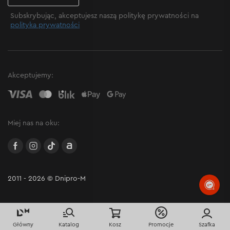
Subskrybując, akceptujesz naszą politykę prywatności na
polityka prywatności
Akceptujemy:
Miej nas na oku:
facebook
instagram
TikTok
Allegro
2011 - 2026 © Dnipro-M
Główny
Katalog
Kosz
Promocje
Szafka