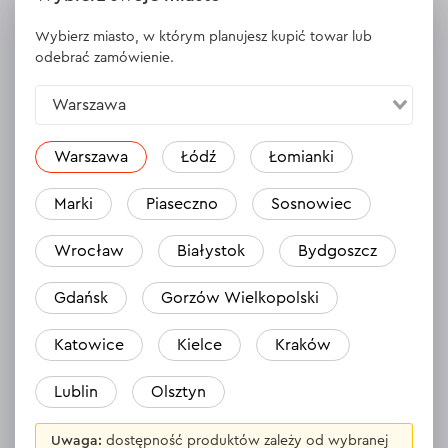
Wybierz miasto, w którym planujesz kupić towar lub
Model
SG-10
odebrać zamówienie.
pojemność zbiornika
Dodatkowa charakterystyka
1000 ml, średnica
Warszawa
dyszy 10 mm
Minimalna średnica wewnętrzna
8 mm
Warszawa
Łódź
Łomianki
węża
Marki
Piaseczno
Sosnowiec
WYŚWIETL DANE TECHNICZNE
Wrocław
Białystok
Bydgoszcz
Gdańsk
Gorzów Wielkopolski
Katowice
Kielce
Kraków
Opinie
Zostaw opinię
Lublin
Olsztyn
Uwaga:
dostępność produktów zależy od wybranej