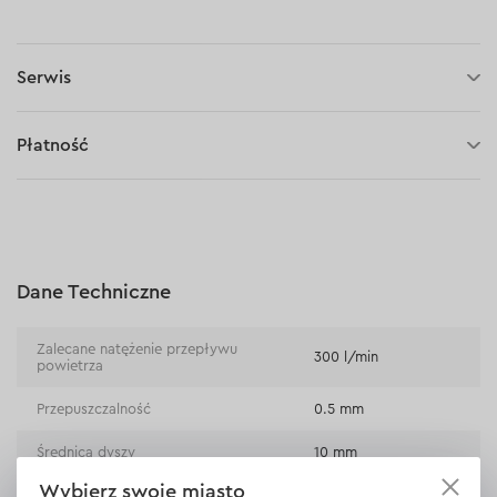
Serwis
30 dni na zwrot (towaru)
Płatność
Płatność za pobraniem (kurier DPD i InPost)
Płatności online (Blik, przelew online, płatność kartą, Google
Pay, Apple Pay, raty oraz płatności odroczone)
Płatność na rachunek bieżący (przelew tradycyjny)
Dane Techniczne
Płatność przy odbiorze w sklepie
Zalecane natężenie przepływu
300 l/min
powietrza
Przepuszczalność
0.5 mm
Średnica dyszy
10 mm
Wybierz swoje miasto
Pojemność zbiornika
1000 ml