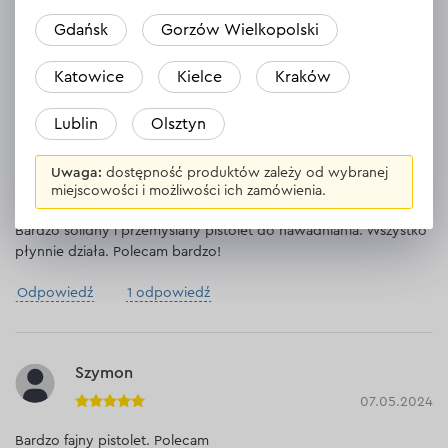
WYŚWIETL DANE TECHNICZNE
Gdańsk
Gorzów Wielkopolski
Katowice
Kielce
Kraków
Opinie
3
Lublin
Olsztyn
Zostaw opinię
Tomasz
Uwaga:
dostępność produktów zależy od wybranej
miejscowości i możliwości ich zamówienia.
11.05.2024
Bardzo solidny i przemyślany pistolet do nawadniania. Wszystko
płynnie działa. Polecam bardzo!
Odpowiedź
1 odpowiedź
Szymon
07.05.2024
Bardzo fajny pistolet. Polecam