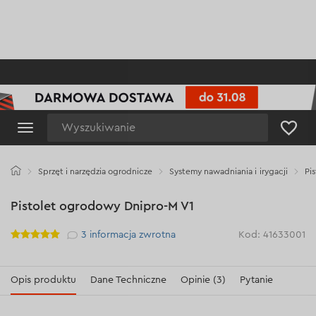
Wyszukiwanie
Sprzęt i narzędzia ogrodnicze
Systemy nawadniania i irygacji
Pi
Pistolet ogrodowy Dnipro-M V1
Рейтинг
3
informacja zwrotna
Kod: 41633001
Opis produktu
Dane Techniczne
Opinie (3)
Pytanie