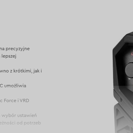
na precyzyjne
 lepszej
o z krótkimi, jak i
C umożliwia
rc Force i VRD
a wybór ustawień
eżności od potrzeb