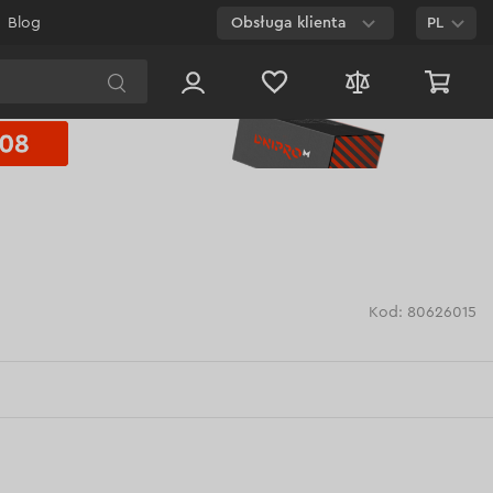
Blog
Obsługa klienta
PL
E-mail
Czat na
stronie
800 003 224
Połączenie
bezpłatne dla
każdego numeru
Kod: 80626015