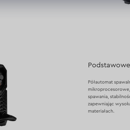
Podstawowe 
Półautomat spawal
mikroprocesorowe, 
spawania, stabilnoś
zapewniając wysoką
materiałach.