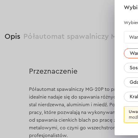
Wybi
Wybier
Opis
Półautomat spawalniczy MIG/M
War
Wa
Sos
Przeznaczenie
Gda
Półautomat spawalniczy MG-20P to profesjonaln
Kr
idealnie nadaje się do spawania różnych materiałó
stal nierdzewna, aluminium i miedź. Posiada sze
Uwa
pracy, które pozwalają na wykonywanie szeroki
możl
od spawania cienkich blach po pracę z grubymi 
metalowymi, co czyni go wszechstronnym rozw
profesjonalistów.