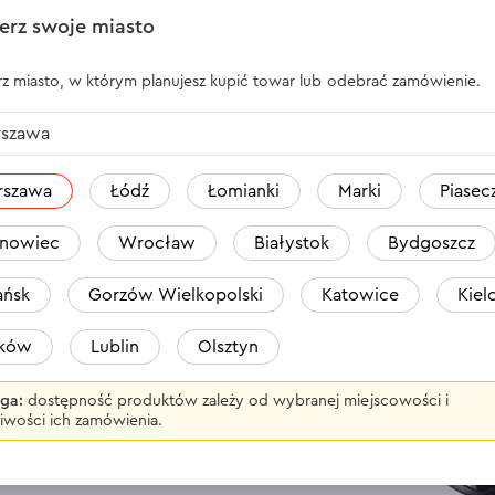
erz swoje miasto
WSZYSTKIE OPINIE
z miasto, w którym planujesz kupić towar lub odebrać zamówienie.
MA Dnipro-M MG-20P
szawa
rszawa
Łódź
Łomianki
Marki
Piasec
nowiec
Wrocław
Białystok
Bydgoszcz
ńsk
Gorzów Wielkopolski
Katowice
Kiel
e narzędzie, które
aków
Lublin
Olsztyn
w, takich jak stal,
ść różnych trybów
ga:
dostępność produktów zależy od wybranej miejscowości i
ego zakresu zadań,
iwości ich zamówienia.
konstrukcjami
iązaniem dla