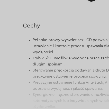
Cechy
Pełnokolorowy wyświetlacz LCD pozwala 
ustawienie i kontrolę procesu spawania dla
wydajności.
Tryb 2T/4T umożliwia wygodną pracę zarówn
długimi spoinami.
Sterowanie prędkością podawania drutu D
precyzyjne ustawienie procesu spawania.
Precyzyjne ustawienie funkcji Anti-Stick, A
poprawia wydajność i jakość spawania.
Synergiczne i ręczne sterowanie umożliwi
automatycznych lub indywidualnych w zal
użytkownika.