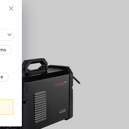
zno
ce