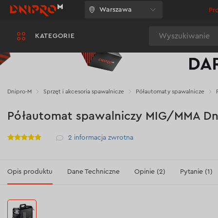
Warszawa
Pr
Wyszukiwanie
KATEGORIE
Dnipro-M
Sprzęt i akcesoria spawalnicze
Półautomaty spawalnicze
Półautomat spawalniczy MIG/MMA Dn
Рейтинг
2
informacja zwrotna
Opis produktu
Dane Techniczne
Opinie (2)
Pytanie (1)