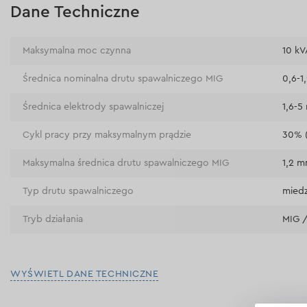
Dane Techniczne
Maksymalna moc czynna
10 kV
Średnica nominalna drutu spawalniczego MIG
0,6-1
Średnica elektrody spawalniczej
1,6-
Cykl pracy przy maksymalnym prądzie
30% 
Maksymalna średnica drutu spawalniczego MIG
1,2 
Typ drutu spawalniczego
mied
Tryb działania
MIG /
WYŚWIETL DANE TECHNICZNE