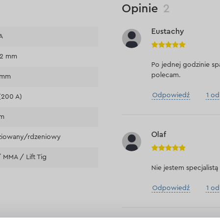
Opinie
2
Eustachy
A
,2 mm
Po jednej godzinie s
polecam.
5 mm
Odpowiedź
1 o
(200 A)
mm
Olaf
ziowany/rdzeniowy
 MMA / Lift Tig
Nie jestem specjalistą
Odpowiedź
1 o