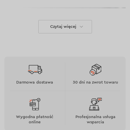
Czytaj więcej
Darmowa dostawa
30 dni na zwrot towaru
Wysoka precyzja i duży zasięg pracy
Poziomica jest wyposażona w laser klasy II o wysokiej
Wygodna płatność
Profesjonalna usługa
dokładności, co gwarantuje precyzyjne oznaczenia bez
online
wsparcia
potrzeby powtarzania pomiarów. Zasięg roboczy do 30