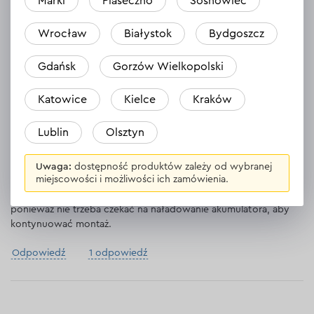
Marki
Piaseczno
Sosnowiec
Odpowiedź
Wrocław
Białystok
Bydgoszcz
Artur
Gdańsk
Gorzów Wielkopolski
24.07.2026
Katowice
Kielce
Kraków
Model ML-320G wykorzystałem podczas wykonywania wnęki z
płyt gipsowo-kartonowych pod telewizor oraz poziomowania
Lublin
Olsztyn
ścian pod płytki w łazience — sprawdził się idealnie dzięki jasnej
zielonej wiązce lasera. Dużym udogodnieniem jest sygnalizacja
nieprawidłowego ustawienia poziomicy, dzięki której trudno
Uwaga:
dostępność produktów zależy od wybranej
miejscowości i możliwości ich zamówienia.
przypadkowo popełnić błąd podczas wyznaczania linii. Cieszy
także możliwość pracy podczas ładowania przez port USB-C,
ponieważ nie trzeba czekać na naładowanie akumulatora, aby
kontynuować montaż.
Odpowiedź
1 odpowiedź