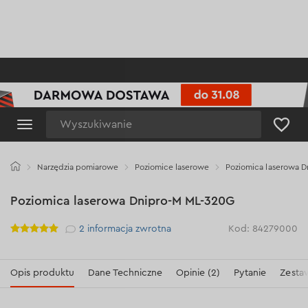
Wyszukiwanie
Narzędzia pomiarowe
Poziomice laserowe
Poziomica laserowa 
Poziomica laserowa Dnipro-M ML-320G
Рейтинг
2
informacja zwrotna
Kod: 84279000
Opis produktu
Dane Techniczne
Opinie (2)
Pytanie
Zesta