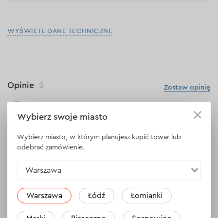
WYŚWIETL DANE TECHNICZNE
Opinie
2
Zostaw opinię
Adam
Wybierz swoje miasto
05.08.2026
Wybierz miasto, w którym planujesz kupić towar lub
Szukałem poziomicy laserowej do remontu mieszkania i
odebrać zamówienie.
ostatecznie wybrałem ten model. Wiązka jest wyraźna, zielona i
doskonale widoczna nawet przy świetle dziennym. Bardzo
przydała mi się również blokada wahadła, która umożliwia
Warszawa
wyznaczanie linii pod kątem — wykorzystałem ją podczas
montażu balustrady na schodach. Dokładność na poziomie ±0,3
Warszawa
Łódź
Łomianki
mm/m jest w zupełności wystarczająca do domowych prac.