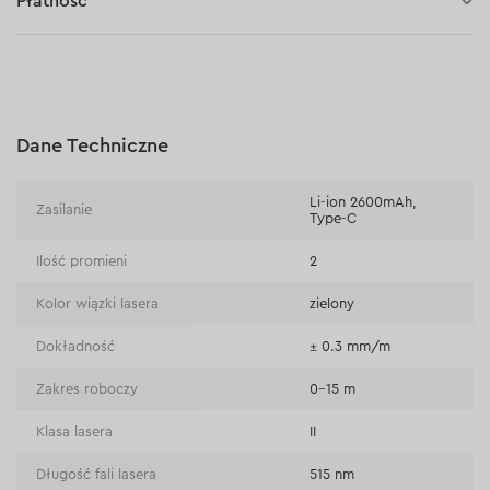
Płatność
30 dni na zwrot (towaru)
Płatność za pobraniem (kurier DPD i InPost)
Płatności online (Blik, przelew online, płatność kartą, Google
Pay, Apple Pay, raty oraz płatności odroczone)
Płatność na rachunek bieżący (przelew tradycyjny)
Dane Techniczne
Płatność przy odbiorze w sklepie
Li-ion 2600mAh,
Zasilanie
Type-C
Ilość promieni
2
Kolor wiązki lasera
zielony
Dokładność
± 0.3 mm/m
Zakres roboczy
0–15 m
Klasa lasera
ІІ
Długość fali lasera
515 nm