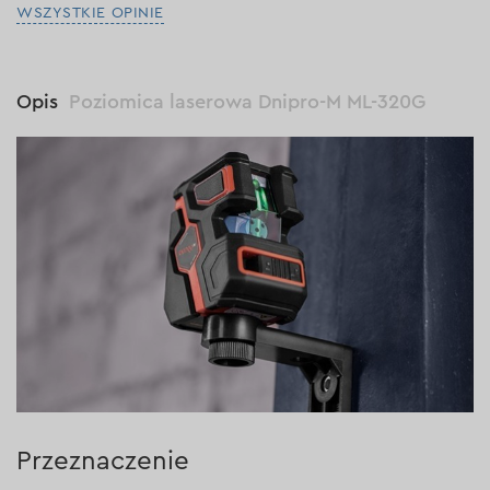
WSZYSTKIE OPINIE
Opis
Poziomica laserowa Dnipro-M ML-320G
Przeznaczenie