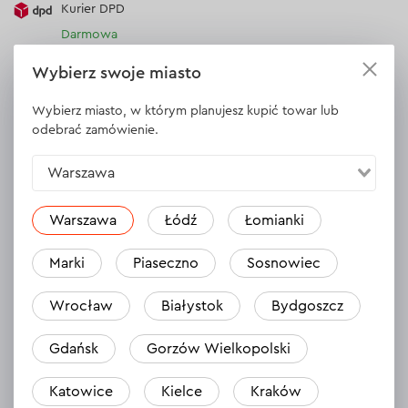
Kurier DPD
Darmowa
Wybierz swoje miasto
Serwis
Wybierz miasto, w którym planujesz kupić towar lub
odebrać zamówienie.
30 dni na zwrot (towaru)
Płatność
Warszawa
Płatność za pobraniem (kurier DPD i InPost)
Płatności online (Blik, przelew online, płatność kartą, Google
Warszawa
Łódź
Łomianki
Pay, Apple Pay, raty oraz płatności odroczone)
Marki
Piaseczno
Sosnowiec
Płatność na rachunek bieżący (przelew tradycyjny)
Dane Techniczne
Płatność przy odbiorze w sklepie
Wrocław
Białystok
Bydgoszcz
Klasyfikacja
Profit
Gdańsk
Gorzów Wielkopolski
Długość
1200 mm
Dokładność
0.5 mm/m
Katowice
Kielce
Kraków