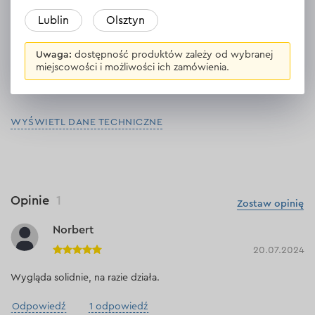
Obecność magnesu
tak
Lublin
Olsztyn
Grubość profilu
1.3 mm
Uwaga:
dostępność produktów zależy od wybranej
miejscowości i możliwości ich zamówienia.
Linijka wzdłuż poziomnicy
jest
WYŚWIETL DANE TECHNICZNE
Opinie
1
Zostaw opinię
Norbert
20.07.2024
Wygląda solidnie, na razie działa.
Odpowiedź
1 odpowiedź