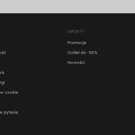
OFERTY
Promocje
ość
Outlet do -50%
Nowości
wis
rgi
ów cookie
e pytania