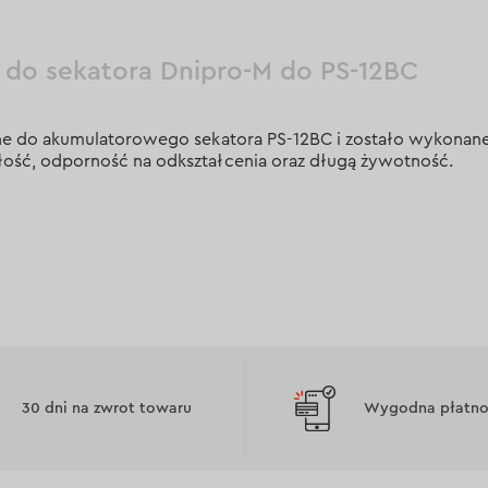
 do sekatora Dnipro-M do PS-12BC
one do akumulatorowego sekatora PS-12BC i zostało wykonane 
ość, odporność na odkształcenia oraz długą żywotność.
30 dni na zwrot towaru
Wygodna płatnoś