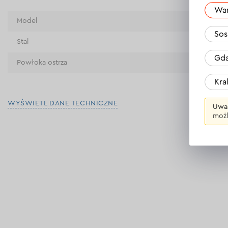
Wa
Model
Do P
Sos
Stal
SK5
Gda
Powłoka ostrza
nie m
Kr
WYŚWIETL DANE TECHNICZNE
Uwa
możl