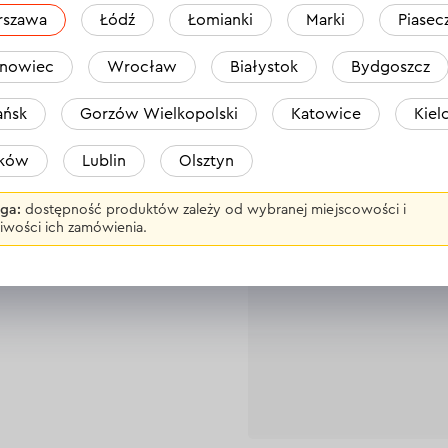
rszawa
Łódź
Łomianki
Marki
Piasec
S-12BC
nowiec
Wrocław
Białystok
Bydgoszcz
ńsk
Gorzów Wielkopolski
Katowice
Kiel
a
aków
Lublin
Olsztyn
ga:
dostępność produktów zależy od wybranej miejscowości i
iwości ich zamówienia.
Nikt jeszcze 