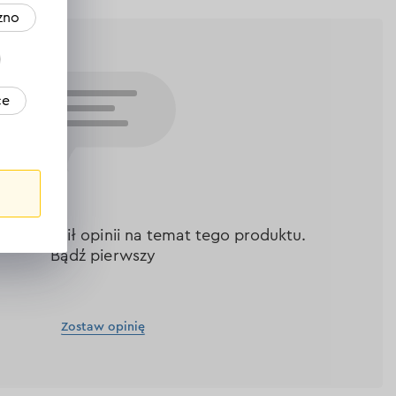
zno
ce
nie zostawił opinii na temat tego produktu.
Bądź pierwszy
Zostaw opinię