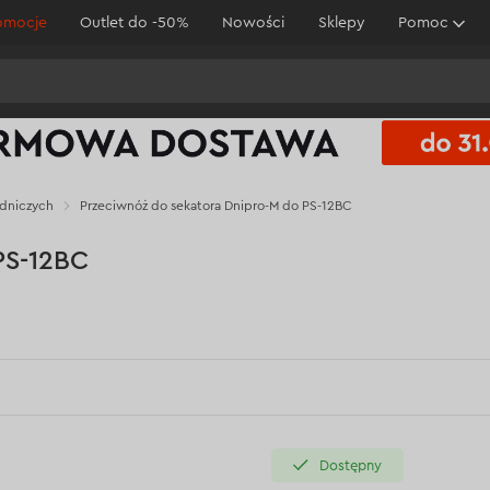
omocje
Outlet do -50%
Nowości
Sklepy
Pomoc
odniczych
Przeciwnóż do sekatora Dnipro-M do PS-12BC
PS-12BC
Dostępny