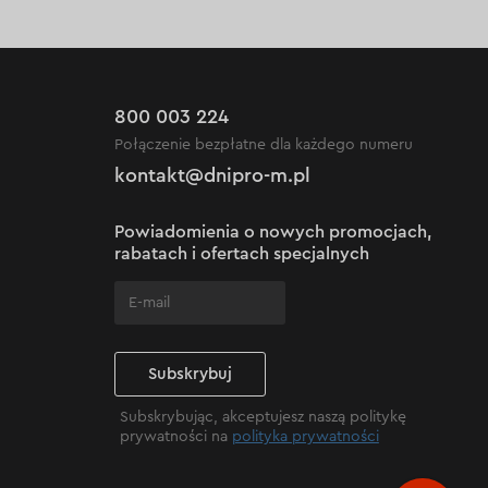
800 003 224
Połączenie bezpłatne dla każdego numeru
kontakt@dnipro-m.pl
Powiadomienia o nowych promocjach,
rabatach i ofertach specjalnych
Subskrybuj
Subskrybując, akceptujesz naszą politykę
prywatności na
polityka prywatności