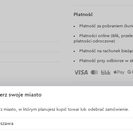
Płatność
Płatność za pobraniem (kuri
Płatności online (Blik, prze
płatności odroczone)
Płatność na rachunek bieżą
Płatność przy odbiorze w sk
erz swoje miasto
z miasto, w którym planujesz kupić towar lub odebrać zamówienie.
szawa
Opinie