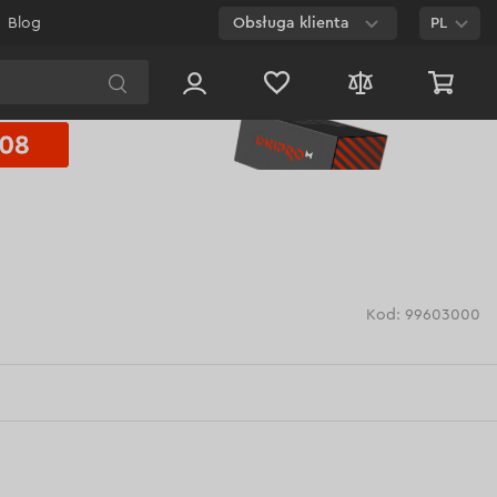
Blog
Obsługa klienta
PL
E-mail
Czat na
stronie
800 003 224
Połączenie
bezpłatne dla
każdego numeru
Kod: 99603000