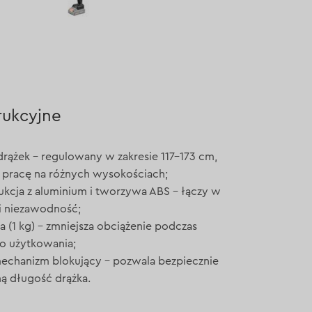
rukcyjne
rążek – regulowany w zakresie 117–173 cm,
 pracę na różnych wysokościach;
rukcja z aluminium i tworzywa ABS – łączy w
 i niezawodność;
 (1 kg) – zmniejsza obciążenie podczas
o użytkowania;
chanizm blokujący – pozwala bezpiecznie
ną długość drążka.