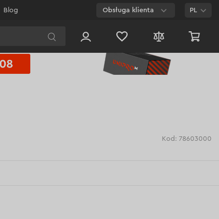
Blog
Obsługa klienta
PL
E-mail
Czat na
stronie
800 003 224
Połączenie
bezpłatne dla
każdego numeru
Kod: 78603000