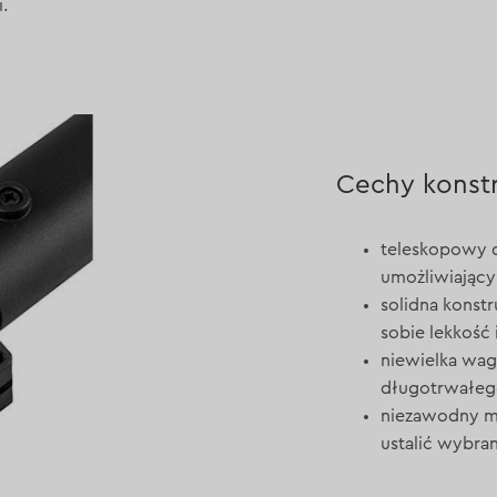
.
Cechy konst
teleskopowy d
umożliwiający
solidna konst
sobie lekkość
niewielka waga
długotrwałeg
niezawodny me
ustalić wybra