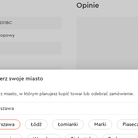
Opinie
201BC
skopowy
inium + tworzywo ABS
erz swoje miasto
201BC
Nikt jeszcze 
z miasto, w którym planujesz kupić towar lub odebrać zamówienie.
m
szawa
rszawa
Łódź
Łomianki
Marki
Piasec