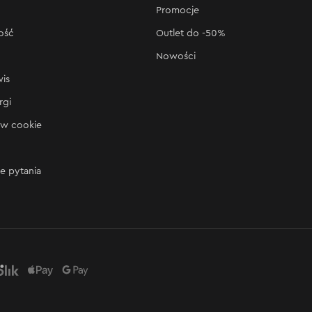
Promocje
ość
Outlet do -50%
Nowości
wis
rgi
ów cookie
e pytania