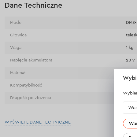
Dane Techniczne
Model
DMS-
Głowica
tele
Waga
1 kg
Napięcie akumulatora
20 V
Materiał
Alum
Wybi
Kompatybilność
DMS-
Wybier
Długość po złożeniu
117 c
War
WYŚWIETL DANE TECHNICZNE
Wa