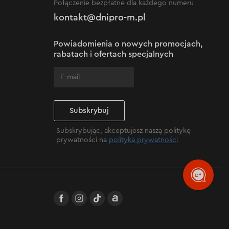
Połączenie bezpłatne dla każdego numeru
kontakt@dnipro-m.pl
Powiadomienia o nowych promocjach,
rabatach i ofertach specjalnych
Subskrybuj
Subskrybując, akceptujesz naszą politykę
prywatności na
polityka prywatności
facebook
instagram
TikTok
Allegro