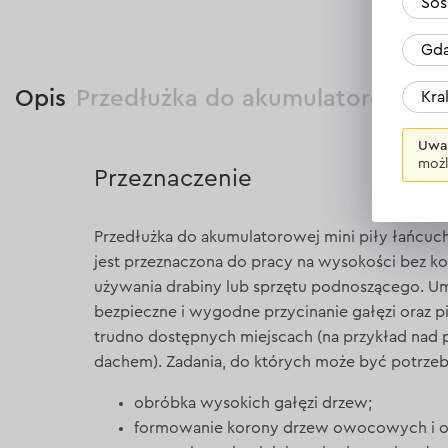
Sos
Gda
Opis
Przedłużka do akumulatorowej m
Kr
Uwa
możl
Przeznaczenie
Przedłużka do akumulatorowej mini piły łańc
jest przeznaczona do pracy na wysokości bez ko
używania drabiny lub sprzętu podnoszącego. U
bezpieczne i wygodne przycinanie gałęzi oraz 
trudno dostępnych miejscach (na przykład nad 
dachem). Zadania, do których może być potrzeb
obróbka wysokich gałęzi drzew;
formowanie korony drzew owocowych i 