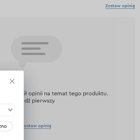
Zostaw opinię
nie zostawił opinii na temat tego produktu.
Bądź pierwszy
Zostaw opinię
zno