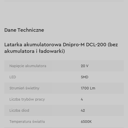
Płatność za pobraniem (kurier DPD i InPost)
Latarka akumulatorowa Dnipro-M DCL-200 (bez akumulatora i
ładowarki):
3 lata gwarancji
Płatności online (Blik, przelew online, płatność kartą, Google
Pay, Apple Pay, raty oraz płatności odroczone)
30 dni na zwrot (towaru)
Płatność na rachunek bieżący (przelew tradycyjny)
Dane Techniczne
Płatność przy odbiorze w sklepie
Latarka akumulatorowa Dnipro-M DCL-200 (bez
akumulatora i ładowarki)
Napięcie akumulatora
20 V
LED
SMD
Strumień świetlny
1700 Lm
Liczba trybów pracy
4
Liczba diod
42
Temperatura światła
6500К