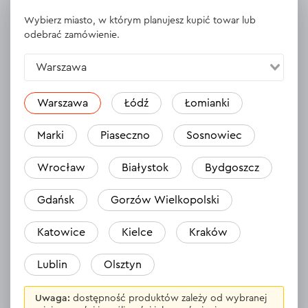
Wybierz miasto, w którym planujesz kupić towar lub
Model
FC-230
odebrać zamówienie.
Napięcie akumulatora
20 V
Warszawa
Typ akumulatora
Li-Ion
Warszawa
Łódź
Łomianki
Prąd ładowania
3.0 А
Napięcie wyjściowe
20 V
Marki
Piaseczno
Sosnowiec
Czas ładowania akumulatora 2 Ah
50 min
Wrocław
Białystok
Bydgoszcz
Dopuszczalna temperatura
od 5 °C do 45 °C
ładowania akumulatora
Gdańsk
Gorzów Wielkopolski
Katowice
Kielce
Kraków
WYŚWIETL DANE TECHNICZNE
Lublin
Olsztyn
Uwaga:
dostępność produktów zależy od wybranej
Materiały uzupełniające