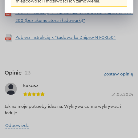
miejscowości i możliwości ich zamówienia.
Pobierz instrukcję к "Latarka akumulatorowa Dnipro-M DCL-
200 (bez akumulatora i ładowarki)"
Pobierz instrukcję к "Ładowarka Dnipro-M FC-230"
Opinie
23
Zostaw opinię
Łukasz
31.03.2024
Jak na moje potrzeby idealna. Wykrywa co ma wykrywać i
ładuje.
Odpowiedź