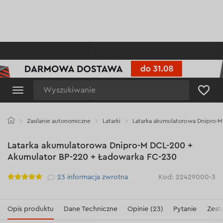
Wyszukiwanie
Zasilanie autonomiczne
Latarki
Latarka akumulatorowa Dnipro-M
Latarka akumulatorowa Dnipro-M DCL-200 +
Akumulator BP-220 + Ładowarka FC-230
Рейтинг
23
informacja zwrotna
Kod: 22429000-3
Opis produktu
Dane Techniczne
Opinie (23)
Pytanie
Zest