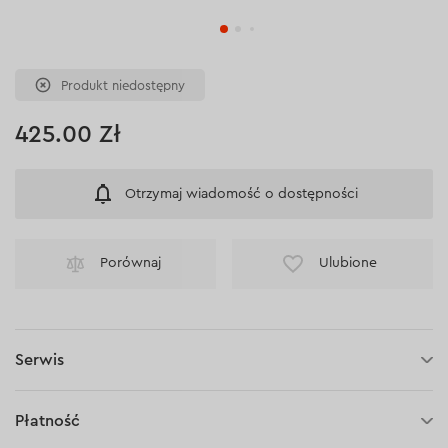
Produkt niedostępny
425.00 Zł
Otrzymaj wiadomość o dostępności
Porównaj
Ulubione
Serwis
Akumulator Dnipro-M BP-220 2 A/h:
1 rok gwarancji
Płatność
Ładowarka Dnipro-M FC-230:
1 rok gwarancji