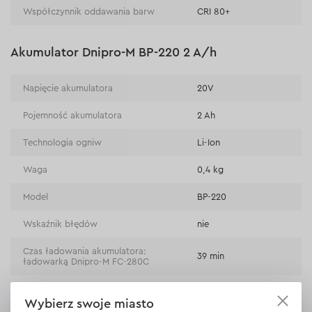
Współczynnik oddawania barw
CRI 80+
Akumulator Dnipro-M BP-220 2 A/h
Napięcie akumulatora
20V
Pojemność akumulatora
2 Ah
Technologia ogniw
Li-Ion
Waga
0,4 kg
Model
BP-220
Wskaźnik błędów
nie
Czas ładowania akumulatora:
39 min
ładowarką Dnipro-M FC-280C
Ładowarka Dnipro-M FC-230
Wybierz swoje miasto