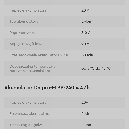
Napięcie akumulatora
20 V
Typ akumulatora
Li-Ion
Prąd ładowania
3.0 А
Napięcie wyjściowe
20 V
Czas ładowania akumulatora 2 Ah
50 min
Dopuszczalna temperatura
od 5 °C do 45 °C
ładowania akumulatora
Akumulator Dnipro-M BP-240 4 A/h
Napięcie akumulatora
20V
Pojemność akumulatora
4 Ah
Technologia ogniw
Li-Ion