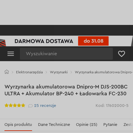
Wyszukiwanie
Elektronarzędzia
Wyrzynarki
Wyrzynarka akumulatorowa Dnipro-
Wyrzynarka akumulatorowa Dnipro-M DJS-200BC
ULTRA + Akumulator BP-240 + Ładowarka FC-230
Рейтинг
25
recenzje
Kod: 17602000-5
Opis produktu
Dane Techniczne
Opinie (25)
Pytanie
Zest