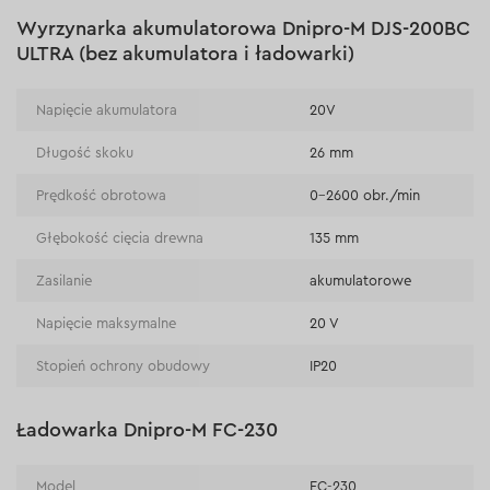
Wyrzynarka akumulatorowa Dnipro-M DJS-200BC
ULTRA (bez akumulatora i ładowarki)
Napięcie akumulatora
20V
Długość skoku
26 mm
Prędkość obrotowa
0–2600 obr./min
Głębokość cięcia drewna
135 mm
Zasilanie
akumulatorowe
Napięcie maksymalne
20 V
Stopień ochrony obudowy
IP20
Ładowarka Dnipro-M FC-230
Model
FC-230