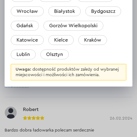
Wrocław
Białystok
Bydgoszcz
Gdańsk
Gorzów Wielkopolski
Opinie
25
Zostaw opinię
Katowice
Kielce
Kraków
Łukasz
Lublin
Olsztyn
31.03.2024
Jak na moje potrzeby idealna. Wykrywa co ma wykrywać i
Uwaga:
dostępność produktów zależy od wybranej
ładuje.
miejscowości i możliwości ich zamówienia.
Odpowiedź
Robert
26.02.2024
Bardzo dobra ładowarka polecam serdecznie