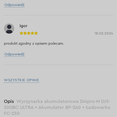
Odpowiedź
Igor
18.02.2024
produkt zgodny z opisem polecam.
Odpowiedź
WSZYSTKIE OPINIE
Opis
Wyrzynarka akumulatorowa Dnipro-M DJS-
200BC ULTRA + Akumulator BP-240 + Ładowarka
FC-230