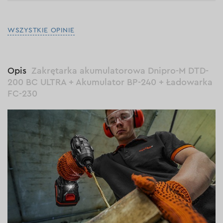
WSZYSTKIE OPINIE
Opis
Zakrętarka akumulatorowa Dnipro-M DTD-
200 BC ULTRA + Akumulator BP-240 + Ładowarka
FC-230