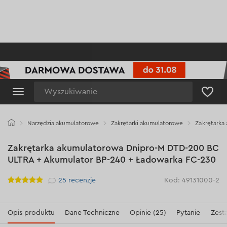
Wyszukiwanie
Narzędzia akumulatorowe
Zakrętarki akumulatorowe
Zakrętarka
Zakrętarka akumulatorowa Dnipro-M DTD-200 BC
ULTRA + Akumulator BP-240 + Ładowarka FC-230
Рейтинг
25
recenzje
Kod: 49131000-2
Opis produktu
Dane Techniczne
Opinie (25)
Pytanie
Zest