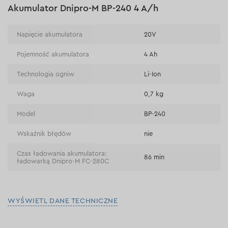
Akumulator Dnipro-M BP-240 4 A/h
Napięcie akumulatora
20V
Pojemność akumulatora
4 Ah
Technologia ogniw
Li-Ion
Waga
0,7 kg
Model
BP-240
Wskaźnik błędów
nie
Czas ładowania akumulatora:
86 min
ładowarką Dnipro-M FC-280C
WYŚWIETL DANE TECHNICZNE