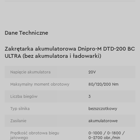
Akumulator Dnipro-M BP-240 4 A/h:
1 rok gwarancji
Płatność za pobraniem (kurier DPD i InPost)
Ładowarka Dnipro-M FC-230:
1 rok gwarancji
Płatności online (Blik, przelew online, płatność kartą, Google
Pay, Apple Pay, raty oraz płatności odroczone)
30 dni na zwrot (towaru)
Płatność na rachunek bieżący (przelew tradycyjny)
Dane Techniczne
Płatność przy odbiorze w sklepie
Zakrętarka akumulatorowa Dnipro-M DTD-200 BC
ULTRA (bez akumulatora i ładowarki)
Napięcie akumulatora
20V
Maksymalny moment obrotowy
80/120/200 Nm
Liczba biegów
3
Typ silnika
bezszczotkowy
Zasilanie
akumulatorowe
Prędkość obrotowa biegu
0–1000 / 0–1800 /
jałowego
0–2700 obr./min