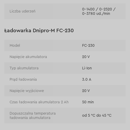
0–1400 / 0–2520 /
Liczba uderzeń
0–3780 ud./min
Ładowarka Dnipro-M FC-230
Model
FC-230
Napięcie akumulatora
20 V
Typ akumulatora
Li-Ion
Prąd ładowania
3.0 А
Napięcie wyjściowe
20 V
Czas ładowania akumulatora 2 Ah
50 min
Dopuszczalna temperatura
od 5 °C do 45 °C
ładowania akumulatora