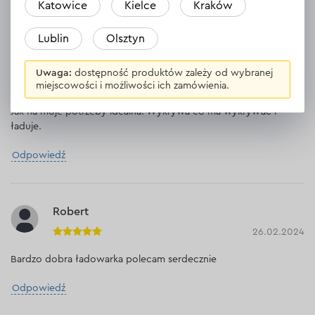
Katowice
Kielce
Kraków
Odpowiedź
1 odpowiedź
Lublin
Olsztyn
Łukasz
Uwaga:
dostępność produktów zależy od wybranej
31.03.2024
miejscowości i możliwości ich zamówienia.
Jak na moje potrzeby idealna. Wykrywa co ma wykrywać i
ładuje.
Odpowiedź
Robert
26.02.2024
Bardzo dobra ładowarka polecam serdecznie
Odpowiedź