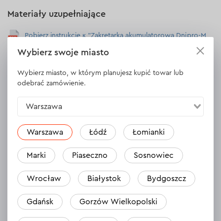
Materiały uzupełniające
Pobierz instrukcję к "Zakrętarka akumulatorowa Dnipro-M
DTD-200 BC ULTRA (bez akumulatora i ładowarki)"
Wybierz swoje miasto
Wybierz miasto, w którym planujesz kupić towar lub
Pobierz instrukcję к "Ładowarka Dnipro-M FC-230"
odebrać zamówienie.
Warszawa
Opinie
25
Warszawa
Łódź
Łomianki
Zostaw opinię
Klemens
Marki
Piaseczno
Sosnowiec
Już kupione
Wrocław
Białystok
Bydgoszcz
03.11.2025
Gdańsk
Gorzów Wielkopolski
Bardzo pożądny sprzęt bez porównania do innych marek 😁