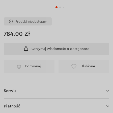
Produkt niedostępny
784.00 Zł
Otrzymaj wiadomość o dostępności
Porównaj
Ulubione
Serwis
Zakrętarka akumulatorowa Dnipro-M DTD-200 BC ULTRA (bez
akumulatora i ładowarki):
3 lata gwarancji
Płatność