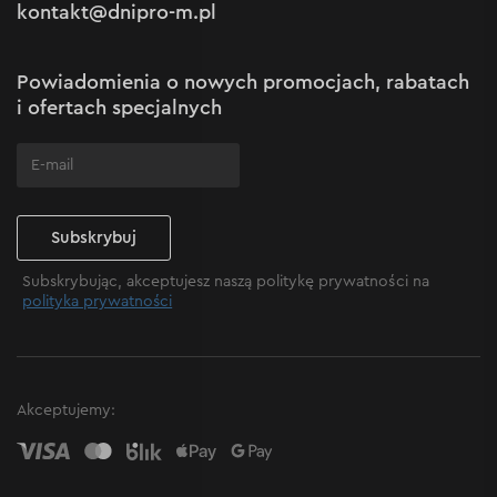
kontakt@dnipro-m.pl
Ustawienia plików cookie
Polityka Cookies
Mapa witryny
Powiadomienia o nowych promocjach, rabatach
Często zadawane pytania
i ofertach specjalnych
Cechy DTD-200 BC ULTRA
Subskrybuj
Uchwyt typu ¼ HEX zapewnia pewne mocowanie
Subskrybując, akceptujesz naszą politykę prywatności na
narzędzi i umożliwia szybkie ich wymienianie,
polityka prywatności
nawet jedną ręką.
Wykonany z wysokiej jakości stopu aluminium
metodą odlewania ciśnieniowego, przekładnia
zapewnia efektywne odprowadzanie ciepła i
Akceptujemy:
wydłuża czas pracy bez przegrzewania. Obudowa
wykonana z wysokiej wytrzymałości plastiku,
gumowana i wyposażona w amortyzatory,