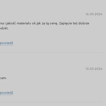
16.05.2024
na i jakość materiału ok jak za tą cenę. Zapięcie też dobrze
odukt.
dpowiedź
13.05.2024
ecam.
dpowiedź