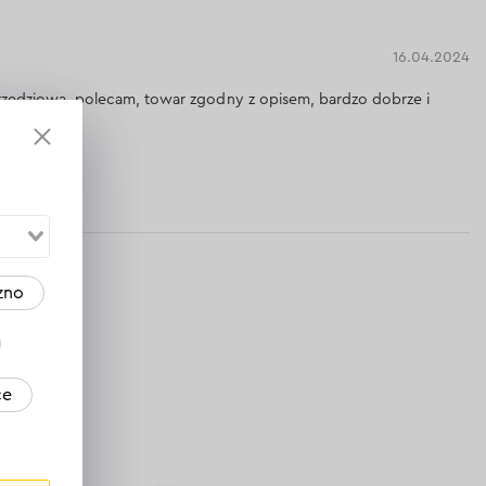
16.04.2024
rzędziowa, polecam, towar zgodny z opisem, bardzo dobrze i
dpowiedź
zno
ce