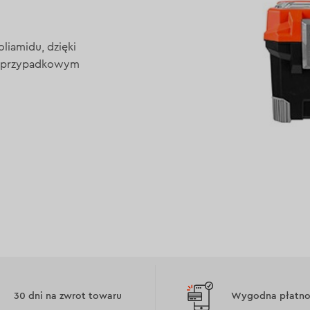
liamidu, dzięki
ed przypadkowym
Łatwość uży
30 dni na zwrot towaru
Wygodna płatnoś