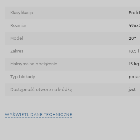
Klasyfikacja
Profi
Rozmiar
496x
Model
20"
Zakres
18.5 l
Maksymalne obciążenie
15 kg
Typ blokady
polia
Dostępność otworu na kłódkę
jest
WYŚWIETL DANE TECHNICZNE