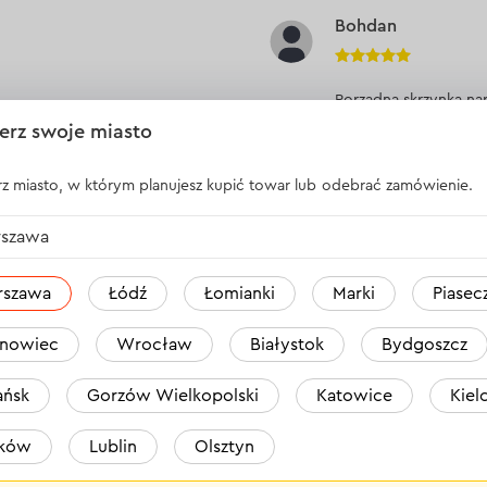
Bohdan
Porządna skrzynka na
porządnie wykonany.
erz swoje miasto
z miasto, w którym planujesz kupić towar lub odebrać zamówienie.
Odpowiedź
1 o
szawa
rszawa
Łódź
Łomianki
Marki
Piasec
WSZYSTKIE OPINIE
nowiec
Wrocław
Białystok
Bydgoszcz
rofi Box 20"
ńsk
Gorzów Wielkopolski
Katowice
Kiel
aków
Lublin
Olsztyn