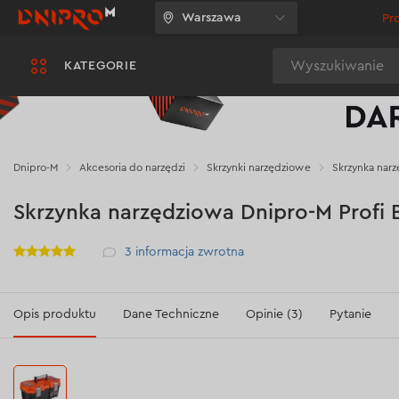
Warszawa
Pr
Wyszukiwanie
KATEGORIE
Dnipro-M
Akcesoria do narzędzi
Skrzynki narzędziowe
Skrzynka narz
Skrzynka narzędziowa Dnipro-M Profi 
Рейтинг
3
informacja zwrotna
Opis produktu
Dane Techniczne
Opinie (3)
Pytanie