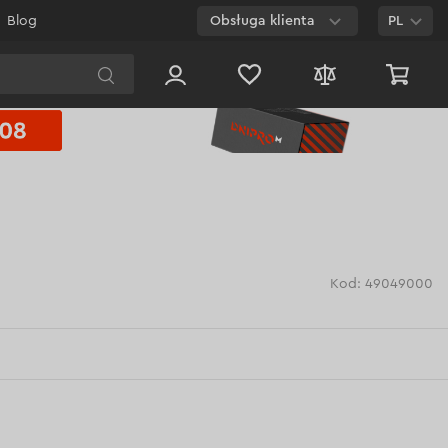
Blog
Obsługa klienta
PL
E-mail
Czat na
stronie
800 003 224
Połączenie
bezpłatne dla
każdego numeru
Kod: 49049000