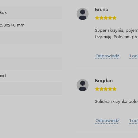
Bruno
 Box
258x240 mm
Super skrzynia, pojem
trzymają. Polecam pr
Odpowiedź
1 o
mid
Bogdan
Solidna skrzynka pol
Odpowiedź
1 o