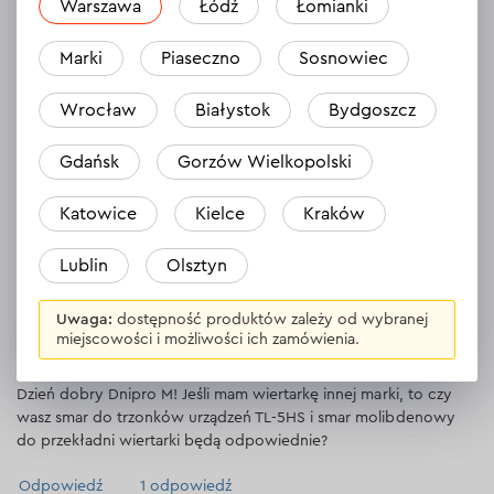
Warszawa
Łódź
Łomianki
Opinie
2
Zostaw opinię
Marki
Piaseczno
Sosnowiec
Andriy
31.10.2023
Wrocław
Białystok
Bydgoszcz
Świetny smar, kupiłem ponownie!
Gdańsk
Gorzów Wielkopolski
Powód zakupu:
Do wiertarki udarowej BH-14
Katowice
Kielce
Kraków
Odpowiedź
1 odpowiedź
Lublin
Olsztyn
Maxym
Uwaga:
dostępność produktów zależy od wybranej
miejscowości i możliwości ich zamówienia.
19.10.2023
Dzień dobry Dnipro M! Jeśli mam wiertarkę innej marki, to czy
wasz smar do trzonków urządzeń TL-5HS i smar molibdenowy
do przekładni wiertarki będą odpowiednie?
Odpowiedź
1 odpowiedź