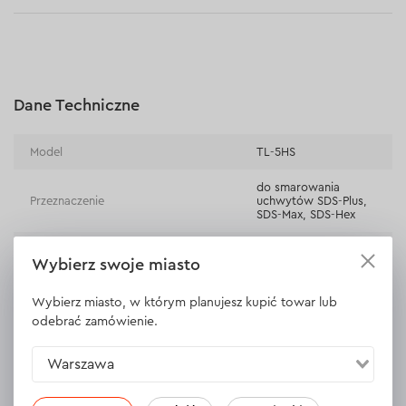
Płatność za pobraniem (kurier DPD i InPost)
Płatności online (Blik, przelew online, płatność kartą, Google
Pay, Apple Pay, raty oraz płatności odroczone)
Płatność na rachunek bieżący (przelew tradycyjny)
Dane Techniczne
Płatność przy odbiorze w sklepie
Model
TL-5HS
do smarowania
Przeznaczenie
uchwytów SDS-Plus,
SDS-Max, SDS-Hex
Objętość oleju
50 ml
Wybierz swoje miasto
Wybierz miasto, w którym planujesz kupić towar lub
WYŚWIETL DANE TECHNICZNE
odebrać zamówienie.
Warszawa