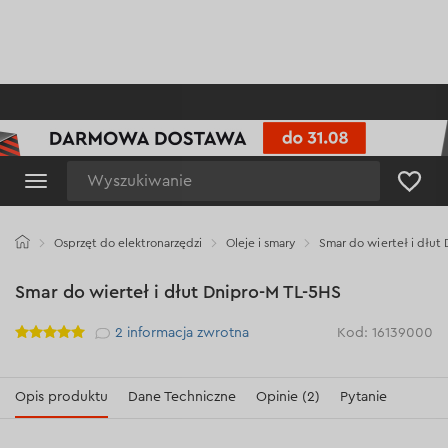
Wyszukiwanie
Osprzęt do elektronarzędzi
Oleje i smary
Smar do wierteł i dłut
Smar do wierteł i dłut Dnipro-M TL-5HS
Рейтинг
2
informacja zwrotna
Kod: 16139000
Opis produktu
Dane Techniczne
Opinie (2)
Pytanie