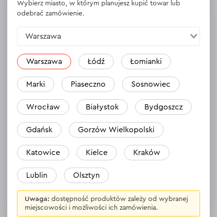
Wybierz miasto, w którym planujesz kupić towar lub
WYŚWIETL DANE TECHNICZNE
odebrać zamówienie.
Warszawa
Opinie
Zostaw opinię
Warszawa
Łódź
Łomianki
Marki
Piaseczno
Sosnowiec
Wrocław
Białystok
Bydgoszcz
Gdańsk
Gorzów Wielkopolski
Katowice
Kielce
Kraków
Lublin
Olsztyn
Nikt jeszcze nie zostawił opinii na temat
Uwaga:
dostępność produktów zależy od wybranej
tego produktu.
miejscowości i możliwości ich zamówienia.
Bądź pierwszy