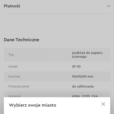
30 dni na zwrot (towaru)
Płatność
Płatność za pobraniem (kurier DPD i InPost)
Płatności online (Blik, przelew online, płatność kartą, Google
Pay, Apple Pay, raty oraz płatności odroczone)
Płatność na rachunek bieżący (przelew tradycyjny)
Dane Techniczne
Płatność przy odbiorze w sklepie
podkład do papieru
Typ
ściernego
Model
SP-90
Rozmiar
90x90x90 mm
Przeznaczenie
do szlifowania
Materiał
65Mn, Q235, EVA
Wybierz swoje miasto