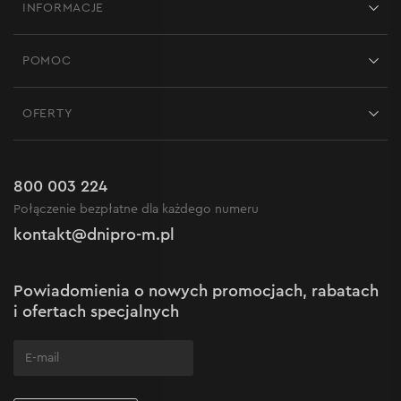
INFORMACJE
Sklepy
POMOC
Opinie
Kontakt
Blog
OFERTY
Dostawa i płatność
Aktualności
Promocje
Zwrot
Kariera w Dnipro-M
Outlet do -50%
Gwarancja i serwis
800 003 224
Regulamin sklepu internetowego
Nowości
Połączenie bezpłatne dla każdego numeru
Reklamacje i skargi
Polityka prywatności
kontakt@dnipro-m.pl
Ustawienia plików cookie
Polityka Cookies
Mapa witryny
Powiadomienia o nowych promocjach, rabatach
Często zadawane pytania
i ofertach specjalnych