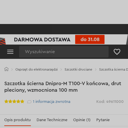
Wyszukiwanie
Osprzęt do elektronarzędzi
Szczotki druciane
Szczotka ścierna 
Szczotka ścierna Dnipro-M Т100-V końcowa, drut
pleciony, wzmocniona 100 mm
Рейтинг
1
informacja zwrotna
Kod: 49611000
Opis produktu
Dane Techniczne
Opinie (1)
Pytanie