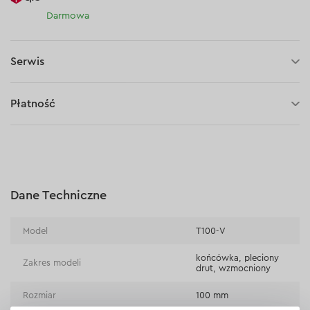
Darmowa
Serwis
30 dni na zwrot (towaru)
Płatność
Płatność za pobraniem (kurier DPD i InPost)
Płatności online (Blik, przelew online, płatność kartą, Google
Pay, Apple Pay, raty oraz płatności odroczone)
Płatność na rachunek bieżący (przelew tradycyjny)
Dane Techniczne
Płatność przy odbiorze w sklepie
Model
Т100-V
końcówka, pleciony
Zakres modeli
drut, wzmocniony
Rozmiar
100 mm