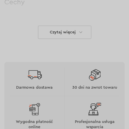
Cechy
Do produkcji używane jest włókno stalowe o
średnicy 0,5 mm.
Czytaj więcej
Duża sztywność drutu szczotki sprawia, że nadaje
się ona do ciężkiej pracy z dużą siłą podczas
czyszczenia powierzchni obrabianych
przedmiotów.
Darmowa dostawa
30 dni na zwrot towaru
Wygodna płatność
Profesjonalna usługa
online
wsparcia