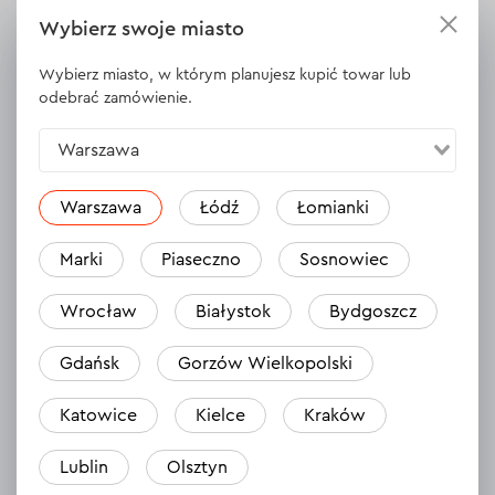
Gwint wrzeciona
М14
Wybierz swoje miasto
Wybierz miasto, w którym planujesz kupić towar lub
odebrać zamówienie.
WYŚWIETL DANE TECHNICZNE
Warszawa
Warszawa
Łódź
Łomianki
Opinie
1
Zostaw opinię
Marki
Piaseczno
Sosnowiec
Patryk
21.06.2024
Wrocław
Białystok
Bydgoszcz
Wszystko ok.
Gdańsk
Gorzów Wielkopolski
Odpowiedź
1 odpowiedź
Katowice
Kielce
Kraków
Lublin
Olsztyn